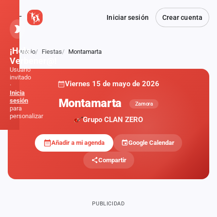
Iniciar sesión
Crear cuenta
¡Hola,
Inicio
Fiestas
Montamarta
Atrás
Verbener@!
Usuario
invitado
Viernes 15 de mayo de 2026
·
Inicia
Montamarta
sesión
Zamora
para
personalizar
Grupo CLAN ZERO
Añadir a mi agenda
Google Calendar
Inicio
Compartir
Noticias
Formaciones
PUBLICIDAD
Fiestas