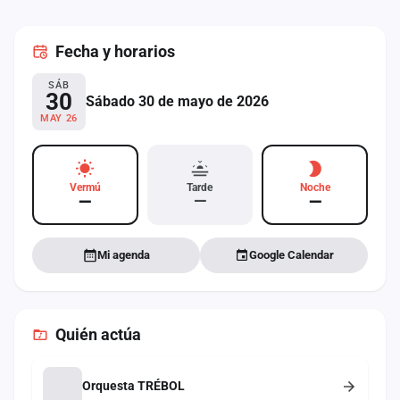
cuenta
Fecha
y horarios
Administración
SÁB
Contacto
30
Sábado 30 de mayo de 2026
MAY 26
Vermú
Tarde
Noche
—
—
—
Mi agenda
Google Calendar
Quién actúa
Orquesta TRÉBOL