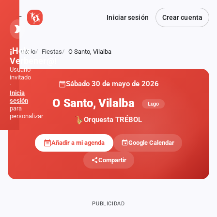
Iniciar sesión
Crear cuenta
¡Hola,
Inicio
Fiestas
O Santo, Vilalba
Atrás
Verbener@!
Usuario
invitado
Sábado 30 de mayo de 2026
·
Inicia
O Santo, Vilalba
sesión
Lugo
para
personalizar
Orquesta TRÉBOL
Añadir a mi agenda
Google Calendar
Inicio
Compartir
Noticias
Formaciones
PUBLICIDAD
Fiestas