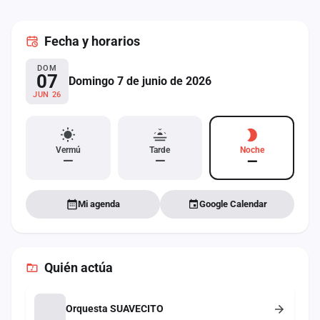
cuenta
Fecha
y horarios
Administración
DOM
Contacto
07
Domingo 7 de junio de 2026
JUN 26
Vermú
Tarde
Noche
—
—
—
Mi agenda
Google Calendar
Quién actúa
Orquesta SUAVECITO