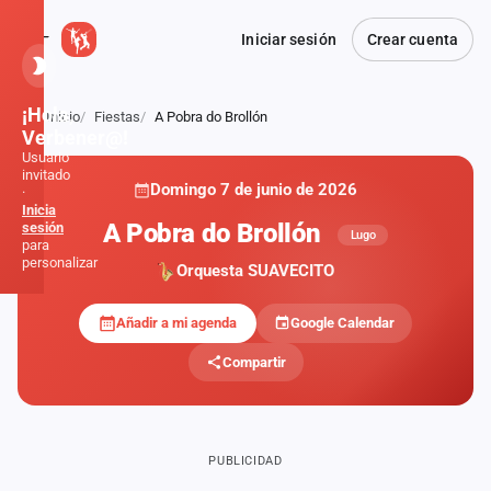
Iniciar sesión
Crear cuenta
¡Hola,
Inicio
Fiestas
A Pobra do Brollón
Atrás
Verbener@!
Usuario
invitado
Domingo 7 de junio de 2026
·
Inicia
A Pobra do Brollón
sesión
Lugo
para
personalizar
Orquesta SUAVECITO
Añadir a mi agenda
Google Calendar
Inicio
Compartir
Noticias
Formaciones
PUBLICIDAD
Fiestas