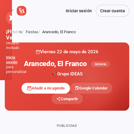
Iniciar sesión
Crear cuenta
¡Hola,
Inicio
Fiestas
Arancedo, El Franco
Atrás
Verbener@!
Usuario
invitado
Viernes 22 de mayo de 2026
·
Inicia
Arancedo, El Franco
sesión
Asturias
para
personalizar
Grupo IDEAS
Añadir a mi agenda
Google Calendar
Inicio
Compartir
Noticias
Formaciones
PUBLICIDAD
Fiestas