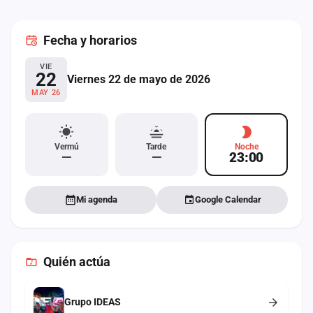
cuenta
Fecha
y horarios
Administración
VIE
Contacto
22
Viernes 22 de mayo de 2026
MAY 26
Vermú
Tarde
Noche
—
—
23:00
Mi agenda
Google Calendar
Quién actúa
Grupo IDEAS