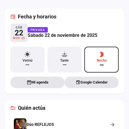
cuenta
Fecha
y horarios
Administración
SÁB
Contacto
PRIVADA
22
Sábado 22 de noviembre de 2025
NOV 25
Vermú
Tarde
Noche
—
—
—
Mi agenda
Google Calendar
Quién actúa
Dúo REFLEJOS