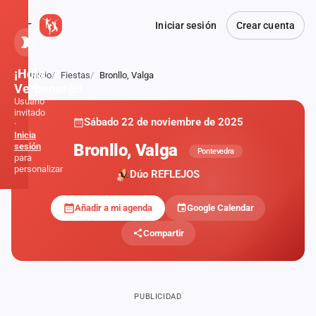
Iniciar sesión
Crear cuenta
¡Hola,
Inicio
Fiestas
Bronllo, Valga
Atrás
Verbener@!
Usuario
invitado
Sábado 22 de noviembre de 2025
·
PRIVADA
Inicia
Bronllo, Valga
sesión
Pontevedra
para
personalizar
Dúo REFLEJOS
Añadir a mi agenda
Google Calendar
Inicio
Compartir
Noticias
Formaciones
PUBLICIDAD
Fiestas