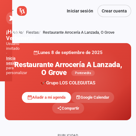
Iniciar sesión
Crear cuenta
¡Hola,
Inicio
Fiestas
Restaurante Arrocería A Lanzada, O Grove
Atrás
Verbener@!
Usuario
invitado
Lunes 8 de septiembre de 2025
·
Inicia
Restaurante Arrocería A Lanzada,
sesión
para
O Grove
personalizar
Pontevedra
Grupo LOS COLEGUITAS
Inicio
Añadir a mi agenda
Google Calendar
Noticias
Compartir
Formaciones
Fiestas
PUBLICIDAD