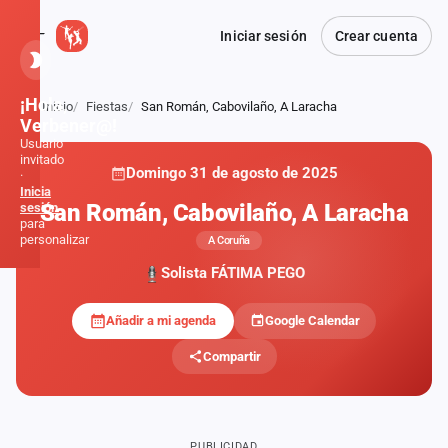
Iniciar sesión
Crear cuenta
¡Hola,
Inicio
Fiestas
San Román, Cabovilaño, A Laracha
Atrás
Verbener@!
Usuario
invitado
Domingo 31 de agosto de 2025
·
Inicia
San Román, Cabovilaño, A Laracha
sesión
para
personalizar
A Coruña
Solista FÁTIMA PEGO
Inicio
Añadir a mi agenda
Google Calendar
Noticias
Compartir
Formaciones
Fiestas
PUBLICIDAD