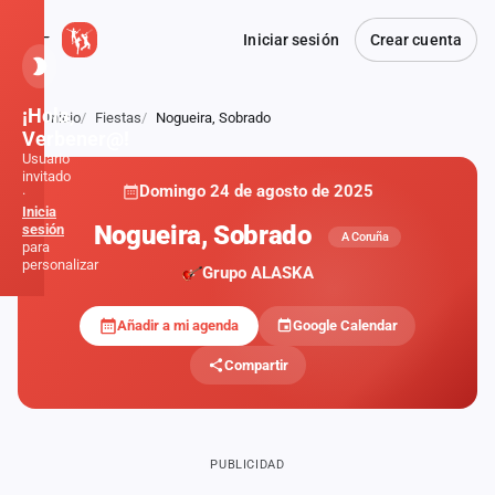
Iniciar sesión
Crear cuenta
¡Hola,
Inicio
Fiestas
Nogueira, Sobrado
Atrás
Verbener@!
Usuario
invitado
Domingo 24 de agosto de 2025
·
Inicia
Nogueira, Sobrado
sesión
A Coruña
para
personalizar
Grupo ALASKA
Añadir a mi agenda
Google Calendar
Inicio
Compartir
Noticias
Formaciones
PUBLICIDAD
Fiestas