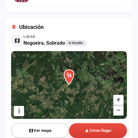
Ubicación
LUGAR
Nogueira, Sobrado
A Coruña
+
–
i
Ver mapa
Cómo llegar