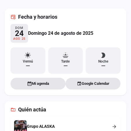
cuenta
Fecha
y horarios
Administración
DOM
Contacto
24
Domingo 24 de agosto de 2025
AGO 25
Vermú
Tarde
Noche
—
—
—
Mi agenda
Google Calendar
Quién actúa
Grupo ALASKA