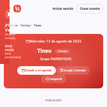
Iniciar sesión
Crear cuenta
¡Hola,
Inicio
Fiestas
Tineo
Atrás
Verbener@!
Usuario
invitado
Miércoles 13 de agosto de 2025
·
Inicia
Tineo
sesión
Asturias
para
personalizar
Grupo PARENTESIS
Añadir a mi agenda
Google Calendar
Inicio
Compartir
Noticias
Formaciones
PUBLICIDAD
Fiestas