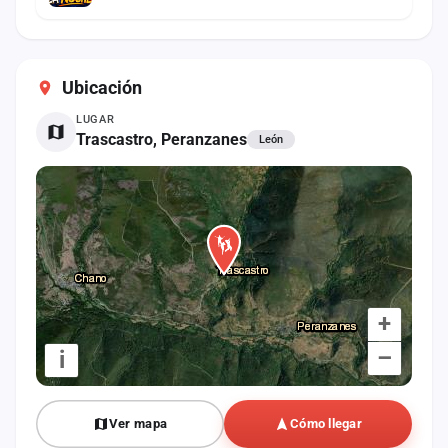
Ubicación
LUGAR
Trascastro, Peranzanes
León
+
–
i
Ver mapa
Cómo llegar