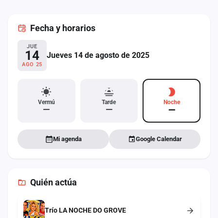
cuenta
Fecha
y horarios
Administración
JUE
Contacto
14
Jueves 14 de agosto de 2025
AGO 25
Vermú
Tarde
Noche
—
—
—
Mi agenda
Google Calendar
Quién actúa
Trío LA NOCHE DO GROVE