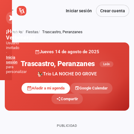
Iniciar sesión
Crear cuenta
¡Hola,
Inicio
Fiestas
Trascastro, Peranzanes
Atrás
Verbener@!
Usuario
invitado
Jueves 14 de agosto de 2025
·
Inicia
Trascastro, Peranzanes
sesión
León
para
personalizar
Trío LA NOCHE DO GROVE
Añadir a mi agenda
Google Calendar
Inicio
Compartir
Noticias
Formaciones
PUBLICIDAD
Fiestas