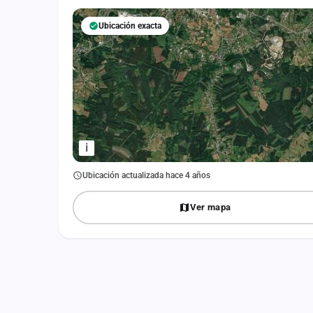
Fichajes
Ubicación exacta
Agencias
Rankings
Vídeos
Anuncios
i
Iniciar sesión
Ubicación actualizada hace 4 años
Crear cuenta
Ver mapa
Administración
Contacto