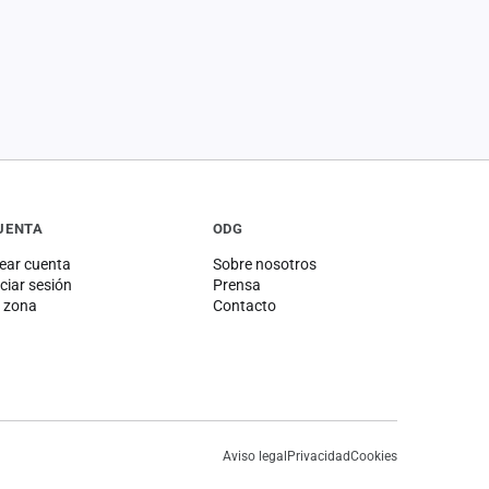
UENTA
ODG
ear cuenta
Sobre nosotros
iciar sesión
Prensa
 zona
Contacto
Aviso legal
Privacidad
Cookies