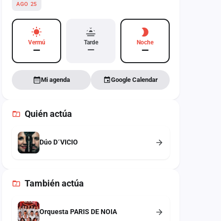
AGO 25
Vermú
Tarde
Noche
—
—
—
Mi agenda
Google Calendar
Quién actúa
Dúo D´VICIO
También
actúa
Orquesta PARIS DE NOIA