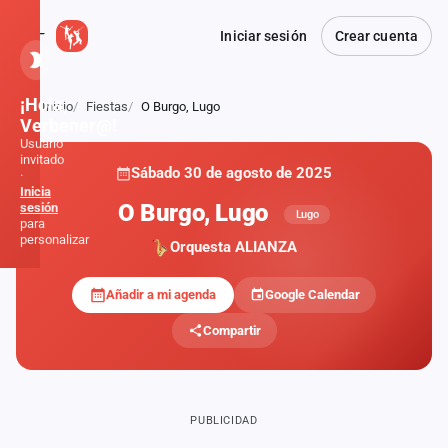
Iniciar sesión
Crear cuenta
¡Hola,
Inicio
Fiestas
O Burgo, Lugo
Atrás
Verbener@!
Usuario
invitado
Sábado 30 de agosto de 2025
·
Inicia
O Burgo, Lugo
sesión
Lugo
para
personalizar
Orquesta ALIANZA
Añadir a mi agenda
Google Calendar
Inicio
Compartir
Noticias
Formaciones
PUBLICIDAD
Fiestas