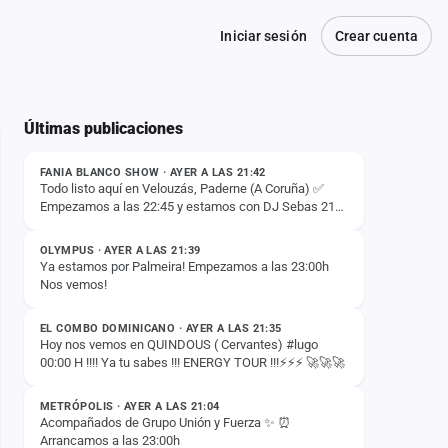
Iniciar sesión
Crear cuenta
Últimas publicaciones
ESTADO
FANIA BLANCO SHOW · AYER A LAS 21:42
Todo listo aquí en Velouzás, Paderne (A Coruña) ✅️
Empezamos a las 22:45 y estamos con DJ Sebas 21
ESTADO
Que no te lo cuenten‼️
OLYMPUS · AYER A LAS 21:39
Ya estamos por Palmeira! Empezamos a las 23:00h
Nos vemos!
ESTADO
EL COMBO DOMINICANO · AYER A LAS 21:35
Hoy nos vemos en QUINDOUS ( Cervantes) #lugo
00:00 H !!!! Ya tu sabes !!! ENERGY TOUR !!!⚡️⚡️⚡️ 🚀🚀🚀
ESTADO
METRÓPOLIS · AYER A LAS 21:04
Acompañados de Grupo Unión y Fuerza ✨ ⏰
Arrancamos a las 23:00h
ESTADO