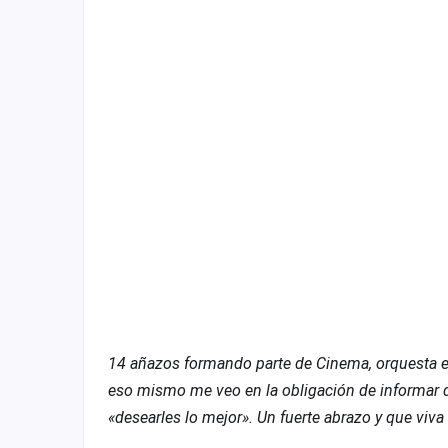
Fichajes
Agencias
Rankings
Vídeos
Anuncios
Iniciar sesión
Crear cuenta
Administración
Contacto
14 añazos formando parte de Cinema, orquesta e
eso mismo me veo en la obligación de informar q
«desearles lo mejor». Un fuerte abrazo y que viva