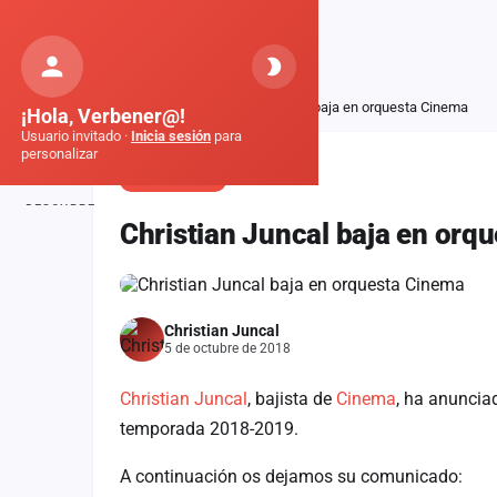
Orquestas
de Galicia
Inicio
Noticias
Christian Juncal baja en orquesta Cinema
¡Hola, Verbener@!
Usuario invitado ·
Inicia sesión
para
personalizar
COMUNICADO
DESCUBRE
Christian Juncal baja en orq
Inicio
Noticias
Christian Juncal
Formaciones
5 de octubre de 2018
Fiestas
Christian Juncal
, bajista de
Cinema
, ha anuncia
Mapa de fiestas
temporada 2018-2019.
Componentes
A continuación os dejamos su comunicado: