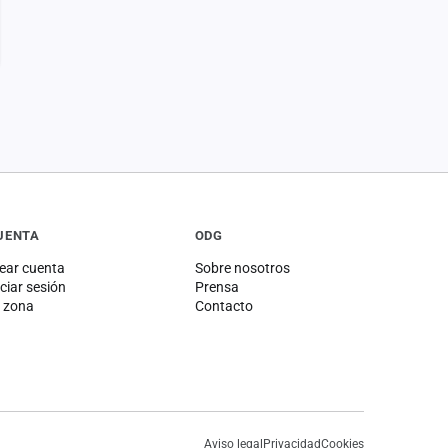
UENTA
ODG
ear cuenta
Sobre nosotros
iciar sesión
Prensa
 zona
Contacto
Aviso legal
Privacidad
Cookies