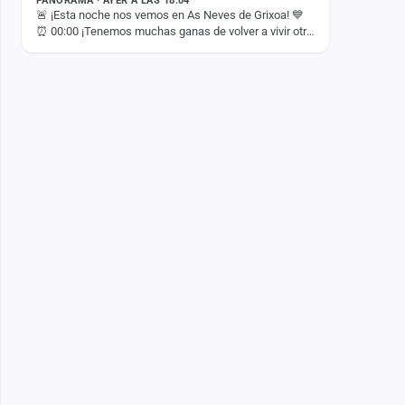
PANORAMA · AYER A LAS 18:04
🚨 ¡Esta noche nos vemos en As Neves de Grixoa! 💙
⏰ 00:00 ¡Tenemos muchas ganas de volver a vivir otra
noche inolvidable con vosotros! 🚀✨