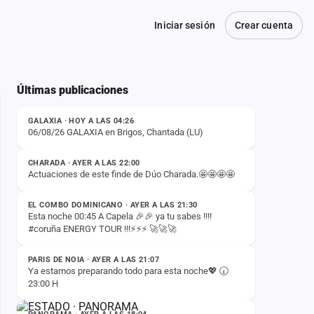
Iniciar sesión
Crear cuenta
Últimas publicaciones
ESTADO
GALAXIA · HOY A LAS 04:26
06/08/26 GALAXIA en Brigos, Chantada (LU)
ESTADO
CHARADA · AYER A LAS 22:00
Actuaciones de este finde de Dúo Charada.🤩🤩🤩🤩
ESTADO
EL COMBO DOMINICANO · AYER A LAS 21:30
Esta noche 00:45 A Capela 🎉🎉 ya tu sabes !!!!
#coruña ENERGY TOUR !!!⚡️⚡️⚡️ 🚀🚀🚀
ESTADO
PARIS DE NOIA · AYER A LAS 21:07
Ya estamos preparando todo para esta noche💖 🕢
23:00 H
ESTADO