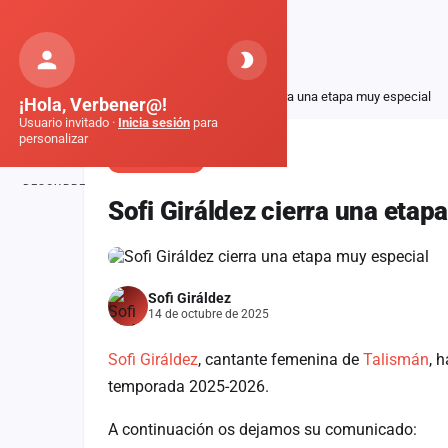
Orquestas
de Galicia
Inicio
Noticias
Sofi Giráldez cierra una etapa muy especial
¡Hola, Verbener@!
Usuario invitado ·
Inicia sesión
para
personalizar
COMUNICADO
DESCUBRE
Sofi Giráldez cierra una etap
Inicio
Noticias
Sofi Giráldez
Formaciones
14 de octubre de 2025
Fiestas
Sofi Giráldez
, cantante femenina de
Talismán
, 
Mapa de fiestas
temporada 2025-2026.
Componentes
A continuación os dejamos su comunicado: