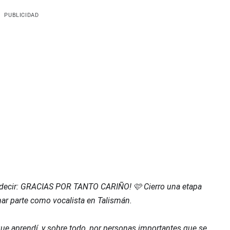
PUBLICIDAD
o decir: GRACIAS POR TANTO CARIÑO! 🩷 Cierro una etapa
mar parte como vocalista en Talismán.
que aprendí, y sobre todo, por personas importantes que se