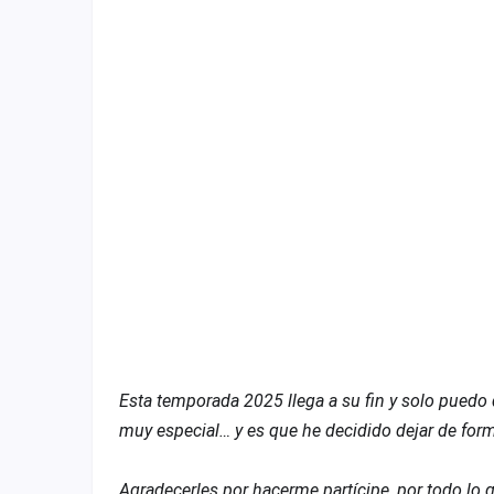
Fichajes
Agencias
Rankings
Vídeos
Anuncios
Iniciar sesión
Crear cuenta
Administración
Contacto
Esta temporada 2025 llega a su fin y solo pued
muy especial… y es que he decidido dejar de for
Agradecerles por hacerme partícipe, por todo lo 