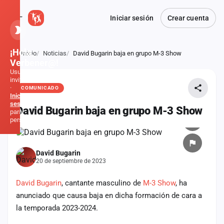
Iniciar sesión
Crear cuenta
¡Hola,
Inicio
Noticias
David Bugarin baja en grupo M-3 Show
Atrás
Verbener@!
Usuario
invitado
·
COMUNICADO
Inicia
sesión
David Bugarin baja en grupo M-3 Show
para
personalizar
Inicio
David Bugarin
20 de septiembre de 2023
Noticias
David Bugarin
, cantante masculino de
M-3 Show
, ha
Formaciones
anunciado que causa baja en dicha formación de cara a
la temporada 2023-2024.
Fiestas