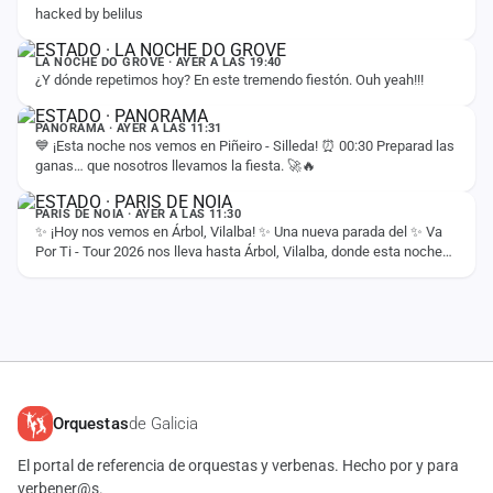
hacked by belilus
ESTADO
LA NOCHE DO GROVE · AYER A LAS 19:40
¿Y dónde repetimos hoy? En este tremendo fiestón. Ouh yeah!!!
ESTADO
PANORAMA · AYER A LAS 11:31
💙 ¡Esta noche nos vemos en Piñeiro - Silleda! ⏰ 00:30 Preparad las
ganas… que nosotros llevamos la fiesta. 🚀🔥
ESTADO
PARIS DE NOIA · AYER A LAS 11:30
✨ ¡Hoy nos vemos en Árbol, Vilalba! ✨ Una nueva parada del ✨ Va
Por Ti - Tour 2026 nos lleva hasta Árbol, Vilalba, donde esta noche
compartiremos con vosotros…
Orquestas
de Galicia
El portal de referencia de orquestas y verbenas. Hecho por y para
verbener@s.