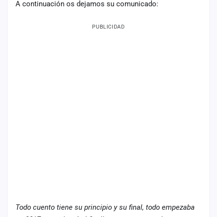
A continuación os dejamos su comunicado:
Mapa
de
PUBLICIDAD
fiestas
Componentes
Fichajes
Agencias
Rankings
Vídeos
Anuncios
Iniciar
sesión
Todo cuento tiene su principio y su final, todo empezaba
Crear