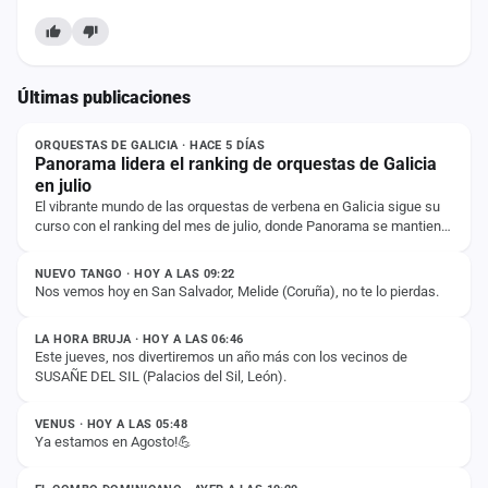
Últimas publicaciones
NOTICIA
ORQUESTAS DE GALICIA · HACE 5 DÍAS
Panorama lidera el ranking de orquestas de Galicia
en julio
El vibrante mundo de las orquestas de verbena en Galicia sigue su
curso con el ranking del mes de julio, donde Panorama se mantiene
ESTADO
firme en la primera…
NUEVO TANGO · HOY A LAS 09:22
Nos vemos hoy en San Salvador, Melide (Coruña), no te lo pierdas.
ESTADO
LA HORA BRUJA · HOY A LAS 06:46
Este jueves, nos divertiremos un año más con los vecinos de
SUSAÑE DEL SIL (Palacios del Sil, León).
ESTADO
VENUS · HOY A LAS 05:48
Ya estamos en Agosto!💪
ESTADO