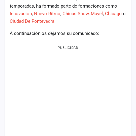
temporadas, ha formado parte de formaciones como
Mapa
Innovacion
,
Nuevo Ritmo
,
Chicas Show
,
Mayel
,
Chicago
o
de
fiestas
Ciudad De Pontevedra
.
Componentes
A continuación os dejamos su comunicado:
Fichajes
PUBLICIDAD
Agencias
Rankings
Vídeos
Anuncios
Iniciar
sesión
Crear