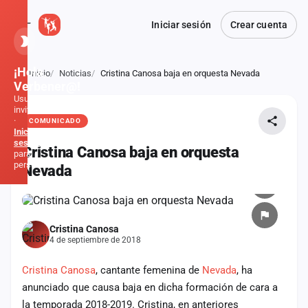
Iniciar sesión
Crear cuenta
¡Hola,
Inicio
Noticias
Cristina Canosa baja en orquesta Nevada
Atrás
Verbener@!
Usuario
invitado
·
COMUNICADO
Inicia
sesión
Cristina Canosa baja en orquesta
para
personalizar
Nevada
Inicio
Cristina Canosa
Noticias
4 de septiembre de 2018
Formaciones
Cristina Canosa
, cantante femenina de
Nevada
, ha
anunciado que causa baja en dicha formación de cara a
Fiestas
la temporada 2018-2019. Cristina, en anteriores