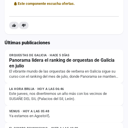
Este componente escucha ofertas.
Últimas publicaciones
NOTICIA
ORQUESTAS DE GALICIA · HACE 5 DÍAS
Panorama lidera el ranking de orquestas de Galicia
en julio
El vibrante mundo de las orquestas de verbena en Galicia sigue su
curso con el ranking del mes de julio, donde Panorama se mantiene
ESTADO
firme en la primera…
LA HORA BRUJA · HOY A LAS 06:46
Este jueves, nos divertiremos un año más con los vecinos de
SUSAÑE DEL SIL (Palacios del Sil, León).
ESTADO
VENUS · HOY A LAS 05:48
Ya estamos en Agosto!💪
ESTADO