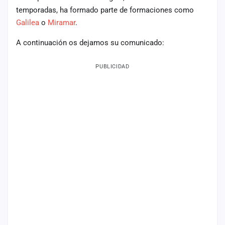
temporadas, ha formado parte de formaciones como
Mapa
Galilea
o
Miramar
.
de
fiestas
A continuación os dejamos su comunicado:
Componentes
PUBLICIDAD
Fichajes
Agencias
Rankings
Vídeos
Anuncios
Iniciar
sesión
Crear