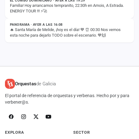
EL COMBO DOMINICANO · AYER A LAS 19:29
Familia! Hoy arrancamos tempranito, 22:30h en Arnois, A Estrada.
ENERGY TOUR !!! ⚡️🚀
ESTADO
PANORAMA · AYER A LAS 16:08
🔥 Santa María de Melide, ¡hoy es el día! 💙 ⏰ 00:30 Nos vemos
esta noche para dejarlo TODO sobre el escenario. 💙🙌
Orquestas
de Galicia
El portal de referencia de orquestas y verbenas. Hecho por y para
verbener@s.
EXPLORA
SECTOR