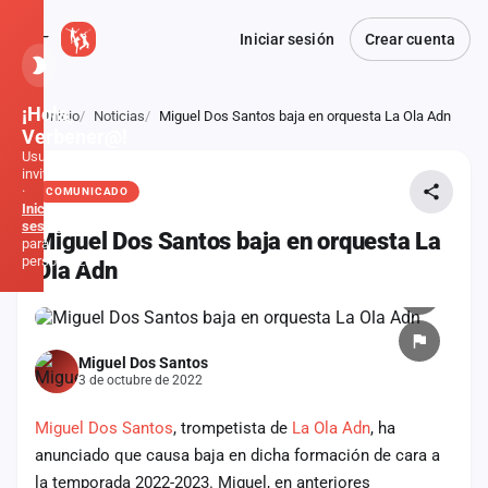
Iniciar sesión
Crear cuenta
¡Hola,
Inicio
Noticias
Miguel Dos Santos baja en orquesta La Ola Adn
Atrás
Verbener@!
Usuario
invitado
·
COMUNICADO
Inicia
sesión
Miguel Dos Santos baja en orquesta La
para
personalizar
Ola Adn
Inicio
Miguel Dos Santos
Noticias
3 de octubre de 2022
Formaciones
Miguel Dos Santos
, trompetista de
La Ola Adn
, ha
anunciado que causa baja en dicha formación de cara a
Fiestas
la temporada 2022-2023. Miguel, en anteriores