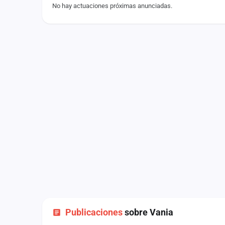
No hay actuaciones próximas anunciadas.
Fichajes
Agencias
Rankings
Vídeos
Anuncios
Iniciar sesión
Crear cuenta
Administración
Contacto
Publicaciones
sobre Vania