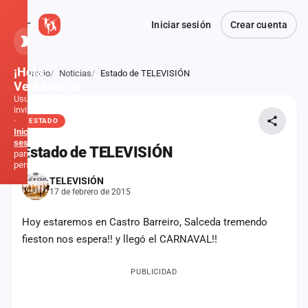
Iniciar sesión
Crear cuenta
¡Hola,
Inicio
Noticias
Estado de TELEVISIÓN
Atrás
Verbener@!
Usuario
invitado
·
ESTADO
Inicia
sesión
Estado de TELEVISIÓN
para
personalizar
TELEVISIÓN
17 de febrero de 2015
Inicio
Hoy estaremos en Castro Barreiro, Salceda tremendo
Noticias
fieston nos espera!! y llegó el CARNAVAL!!
Formaciones
PUBLICIDAD
Fiestas