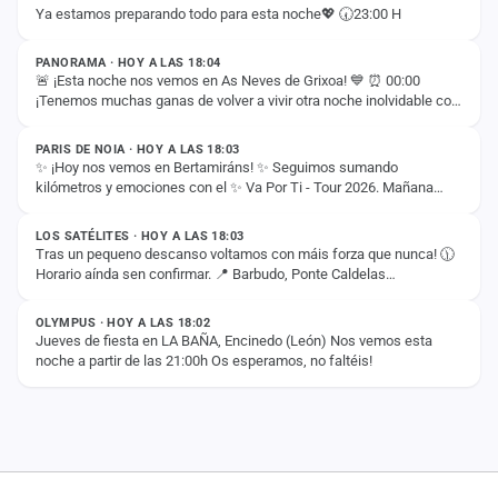
cuenta
Ya estamos preparando todo para esta noche💖 🕢23:00 H
ESTADO
Administración
PANORAMA · HOY A LAS 18:04
🚨 ¡Esta noche nos vemos en As Neves de Grixoa! 💙 ⏰ 00:00
¡Tenemos muchas ganas de volver a vivir otra noche inolvidable con
ESTADO
Contacto
vosotros! 🚀✨
PARIS DE NOIA · HOY A LAS 18:03
✨ ¡Hoy nos vemos en Bertamiráns! ✨ Seguimos sumando
kilómetros y emociones con el ✨ Va Por Ti - Tour 2026. Mañana
ESTADO
llega el momento de disfrutar juntos de un…
LOS SATÉLITES · HOY A LAS 18:03
Tras un pequeno descanso voltamos con máis forza que nunca! 🕦
Horario aínda sen confirmar. 📍 Barbudo, Ponte Caldelas
ESTADO
(Pontevedra) Non quedes na casa e ven…
OLYMPUS · HOY A LAS 18:02
Jueves de fiesta en LA BAÑA, Encinedo (León) Nos vemos esta
noche a partir de las 21:00h Os esperamos, no faltéis!