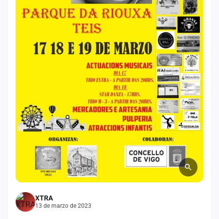
Mapa
de
fiestas
Componentes
Fichajes
Agencias
Rankings
Vídeos
Anuncios
Iniciar
XTRA
sesión
13 de marzo de 2023
Crear