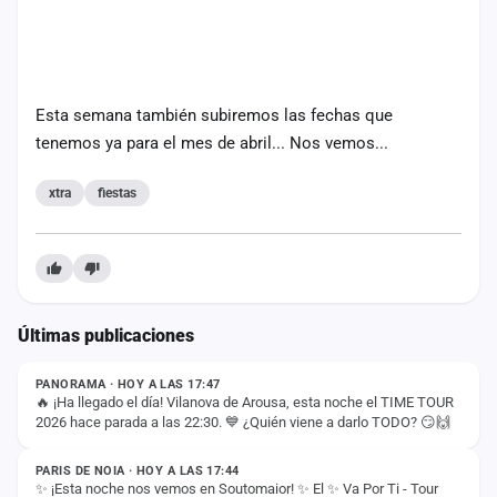
Esta semana también subiremos las fechas que
tenemos ya para el mes de abril... Nos vemos...
xtra
fiestas
Últimas publicaciones
ESTADO
PANORAMA · HOY A LAS 17:47
🔥 ¡Ha llegado el día! Vilanova de Arousa, esta noche el TIME TOUR
2026 hace parada a las 22:30. 💙 ¿Quién viene a darlo TODO? 😏🙌
ESTADO
PARIS DE NOIA · HOY A LAS 17:44
✨ ¡Esta noche nos vemos en Soutomaior! ✨ El ✨ Va Por Ti - Tour