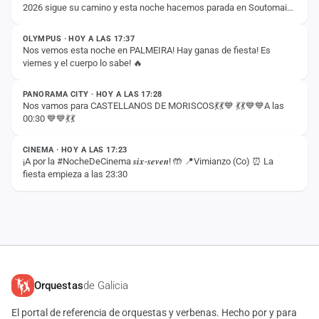
2026 sigue su camino y esta noche hacemos parada en Soutomaior
ESTADO
para vivir otra noche…
OLYMPUS · HOY A LAS 17:37
Nos vemos esta noche en PALMEIRA! Hay ganas de fiesta! Es
viernes y el cuerpo lo sabe! 🔥
ESTADO
PANORAMA CITY · HOY A LAS 17:28
Nos vamos para CASTELLANOS DE MORISCOS💃💃💙 💃💃💙💙A las
00:30 💙💙💃💃
ESTADO
CINEMA · HOY A LAS 17:23
¡A por la #NocheDeCinema 𝒔𝒊𝒙-𝒔𝒆𝒗𝒆𝒏! 🤲 📍Vimianzo (Co) ⏰ La
fiesta empieza a las 23:30
Orquestas
de Galicia
El portal de referencia de orquestas y verbenas. Hecho por y para