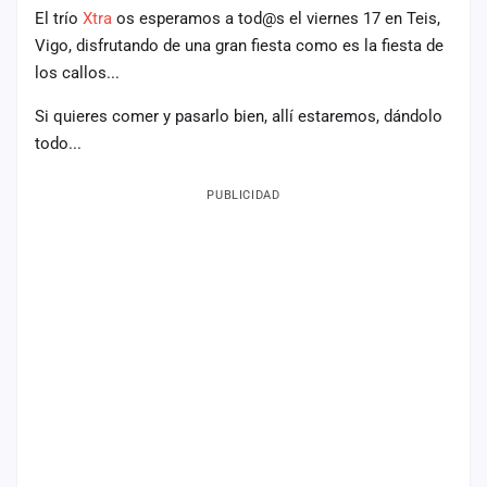
cuenta
El trío
Xtra
os esperamos a tod@s el viernes 17 en Teis,
Vigo, disfrutando de una gran fiesta como es la fiesta de
Administración
los callos...
Contacto
Si quieres comer y pasarlo bien, allí estaremos, dándolo
todo...
PUBLICIDAD