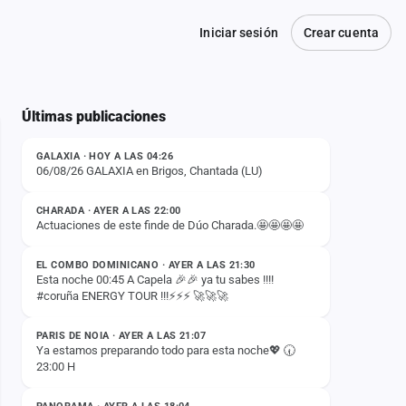
Iniciar sesión
Crear cuenta
Últimas publicaciones
ESTADO
GALAXIA · HOY A LAS 04:26
06/08/26 GALAXIA en Brigos, Chantada (LU)
ESTADO
CHARADA · AYER A LAS 22:00
Actuaciones de este finde de Dúo Charada.🤩🤩🤩🤩
ESTADO
EL COMBO DOMINICANO · AYER A LAS 21:30
Esta noche 00:45 A Capela 🎉🎉 ya tu sabes !!!!
#coruña ENERGY TOUR !!!⚡️⚡️⚡️ 🚀🚀🚀
ESTADO
PARIS DE NOIA · AYER A LAS 21:07
Ya estamos preparando todo para esta noche💖 🕢
23:00 H
ESTADO