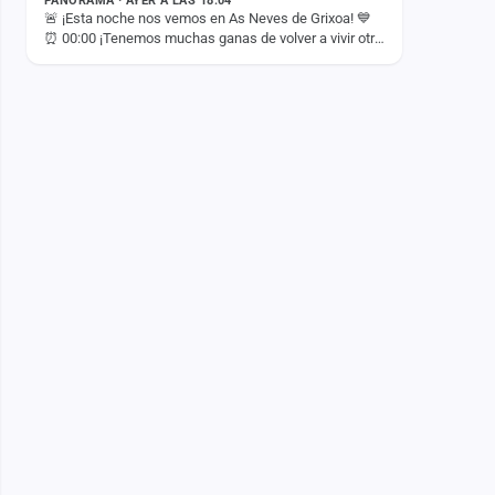
PANORAMA · AYER A LAS 18:04
🚨 ¡Esta noche nos vemos en As Neves de Grixoa! 💙
⏰ 00:00 ¡Tenemos muchas ganas de volver a vivir otra
noche inolvidable con vosotros! 🚀✨