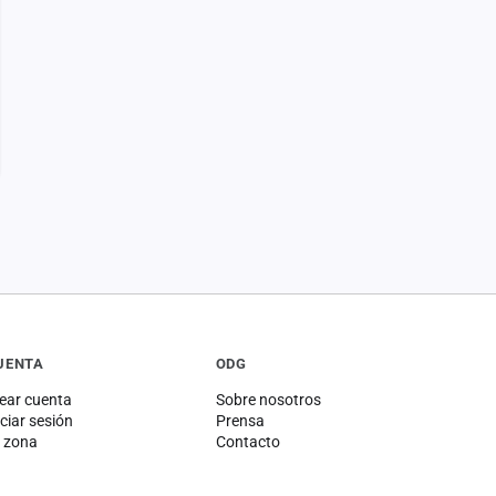
UENTA
ODG
ear cuenta
Sobre nosotros
iciar sesión
Prensa
 zona
Contacto