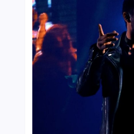
Fichajes
Agencias
Rankings
Vídeos
Anuncios
Iniciar sesión
Crear cuenta
Administración
Contacto