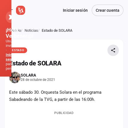
Iniciar sesión
Crear cuenta
¡Hola,
Inicio
Noticias
Estado de SOLARA
Atrás
Verbener@!
Usuario
invitado
·
ESTADO
Inicia
sesión
Estado de SOLARA
para
personalizar
SOLARA
28 de octubre de 2021
Inicio
Este sábado 30. Orquesta Solara en el programa
Noticias
Sabadeando de la TVG, a partir de las 16:00h.
Formaciones
PUBLICIDAD
Fiestas