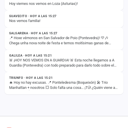
cuenta
Hoy viernes nos vemos en Loza (Asturias)!
ESTADO
Administración
SUAVECITO · HOY A LAS 15:27
Nos vemos familia!
ESTADO
Contacto
SALSARENA · HOY A LAS 15:27
📍 Hoxe vémonos en San Salvador de Poio (Pontevedra)! 💛🎶
Chega unha nova noite de festa e temos moitísimas ganas de
ESTADO
compartila con todos vós. ✨ 🤝 Nesta ocasión,…
GALILEA · HOY A LAS 15:21
🚨 ¡HOY NOS VEMOS EN A GUARDIA! 🚨 Esta noche llegamos a A
Guardia (Pontevedra) con todo preparado para darlo todo sobre el
ESTADO
escenario. 🔥🎶 ¡Os esperamos para…
TRIUNFO · HOY A LAS 15:21
🔥 Hoy no hay excusas. 📍 Ponteledesma (Boqueixón) 🎤 Trio
Manhattan + nosotros 💥 Solo falta una cosa… ¡TÚ! ¿Quién viene a
darlo todo? 👇🎉