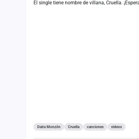
El single tiene nombre de villana, Cruella. ¡Esp
Fichajes
Agencias
Rankings
Vídeos
Anuncios
Iniciar sesión
Crear cuenta
Administración
Contacto
Daira Monzón
Cruella
canciones
videos