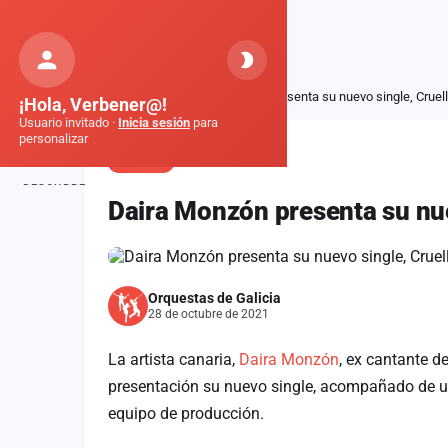
Orquestas
de Galicia
Inicio
Noticias
Daira Monzón presenta su nuevo single, Cruel
¡Hola, Verbener@!
Usuario invitado ·
Inicia sesión
para
personalizar
NOTICIA
DESCUBRE
Daira Monzón presenta su nue
Inicio
Noticias
Orquestas de Galicia
Formaciones
28 de octubre de 2021
Fiestas
La artista canaria,
Daira Monzón
, ex cantante 
Mapa de fiestas
presentación su nuevo single, acompañado de un 
equipo de producción.
Componentes