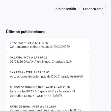
Iniciar sesión
Crear cuenta
Últimas publicaciones
ESTADO
CHARADA · HOY A LAS 11:43
Comenzamos el finde musical. 🤩🤩🤩🤩🤩
ESTADO
GALAXIA · HOY A LAS 04:26
06/08/26 GALAXIA en Brigos, Chantada (LU)
ESTADO
CHARADA · AYER A LAS 22:00
Actuaciones de este finde de Dúo Charada.🤩🤩🤩🤩
ESTADO
EL COMBO DOMINICANO · AYER A LAS 21:30
Esta noche 00:45 A Capela 🎉🎉 ya tu sabes !!!!
#coruña ENERGY TOUR !!!⚡️⚡️⚡️ 🚀🚀🚀
ESTADO
PARIS DE NOIA · AYER A LAS 21:07
Ya estamos preparando todo para esta noche💖 🕢