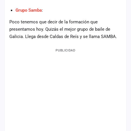
Mapa
Grupo Samba
:
de
fiestas
Poco tenemos que decir de la formación que
presentamos hoy. Quizás el mejor grupo de baile de
Componentes
Galicia. Llega desde Caldas de Reís y se llama SAMBA.
Fichajes
PUBLICIDAD
Agencias
Rankings
Vídeos
Anuncios
Iniciar
sesión
Crear