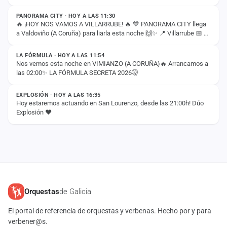
compartiremos con vosotros…
PANORAMA CITY · HOY A LAS 11:30
🔥 ¡HOY NOS VAMOS A VILLARRUBE! 🔥 💙 PANORAMA CITY llega
a Valdoviño (A Coruña) para liarla esta noche 🙌✨ 📍 Villarrube 📅 8
ESTADO
de agosto ⏰ 00:30H ¡Nos vemos esta…
LA FÓRMULA · HOY A LAS 11:54
Nos vemos esta noche en VIMIANZO (A CORUÑA)🔥 Arrancamos a
las 02:00✨ LA FÓRMULA SECRETA 2026🤫
ESTADO
EXPLOSIÓN · HOY A LAS 16:35
Hoy estaremos actuando en San Lourenzo, desde las 21:00h! Dúo
Explosión ❤️
Orquestas
de Galicia
El portal de referencia de orquestas y verbenas. Hecho por y para
verbener@s.