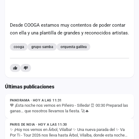
Desde COOGA estamos muy contentos de poder contar
con ella y una plantilla de grandes y reconocidos artistas.
cooga
grupo samba
orquesta galilea
Últimas publicaciones
ESTADO
PANORAMA · HOY A LAS 11:31
💙 ¡Esta noche nos vemos en Piñeiro - Silleda! ⏰ 00:30 Preparad las
ganas… que nosotros llevamos la fiesta. 🚀🔥
ESTADO
PARIS DE NOIA · HOY A LAS 11:30
✨ ¡Hoy nos vemos en Árbol, Vilalba! ✨ Una nueva parada del ✨ Va
Por Ti - Tour 2026 nos lleva hasta Árbol, Vilalba, donde esta noche
ESTADO