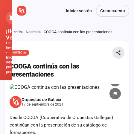
Iniciar sesión
Crear cuenta
¡Hola,
Inicio
Noticias
COOGA continúa con las presentaciones
Atrás
Verbener@!
Usuario
invitado
·
NOTICIA
Inicia
sesión
COOGA continúa con las
para
personalizar
presentaciones
Inicio
Orquestas de Galicia
Noticias
17 de septiembre de 2021
Formaciones
Desde COOGA (Cooperativa de Orquestas Gallegas)
continúan con la presentación de su catálogo de
Fiestas
formaciones: