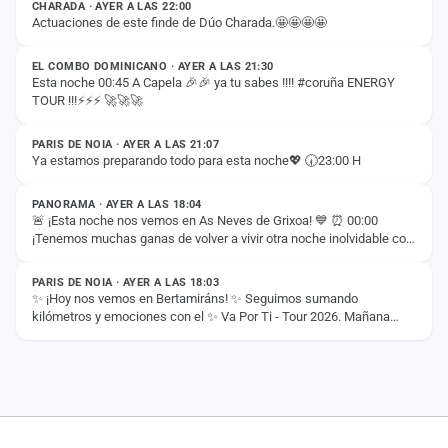
CHARADA · AYER A LAS 22:00
Actuaciones de este finde de Dúo Charada.🤩🤩🤩🤩
ESTADO
EL COMBO DOMINICANO · AYER A LAS 21:30
Esta noche 00:45 A Capela 🎉🎉 ya tu sabes !!!! #coruña ENERGY
TOUR !!!⚡️⚡️⚡️ 🚀🚀🚀
ESTADO
PARIS DE NOIA · AYER A LAS 21:07
Ya estamos preparando todo para esta noche💖 🕢23:00 H
ESTADO
PANORAMA · AYER A LAS 18:04
🚨 ¡Esta noche nos vemos en As Neves de Grixoa! 💙 ⏰ 00:00
¡Tenemos muchas ganas de volver a vivir otra noche inolvidable con
ESTADO
vosotros! 🚀✨
PARIS DE NOIA · AYER A LAS 18:03
✨ ¡Hoy nos vemos en Bertamiráns! ✨ Seguimos sumando
kilómetros y emociones con el ✨ Va Por Ti - Tour 2026. Mañana
llega el momento de disfrutar juntos de un…