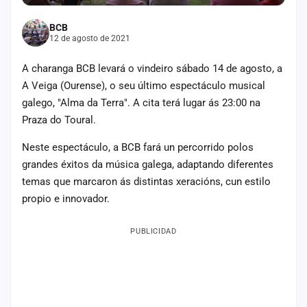
Mapa
BCB
de
12 de agosto de 2021
fiestas
A charanga BCB levará o vindeiro sábado 14 de agosto, a
Componentes
A Veiga (Ourense), o seu último espectáculo musical
Fichajes
galego, "Alma da Terra".
A cita terá lugar ás 23:00 na
Praza do Toural.
Agencias
Neste espectáculo, a BCB fará un percorrido polos
grandes éxitos da música galega, adaptando diferentes
Rankings
temas que marcaron ás distintas xeracións, cun estilo
Vídeos
propio e innovador.
Anuncios
PUBLICIDAD
Iniciar
sesión
Crear