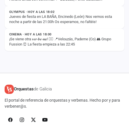
ESTADO
(Pontevedra) Non quedes na casa e ven…
OLYMPUS · HOY A LAS 18:02
Jueves de fiesta en LA BAÑA, Encinedo (León) Nos vemos esta
noche a partir de las 21:00h Os esperamos, no faltéis!
ESTADO
CINEMA · HOY A LAS 18:00
¡Se viene otra 𝒗𝒆𝒓-𝒃𝒆-𝒏𝒂! ❤️‍🔥 📍Velouzás, Paderne (Co) 👥 Grupo
Fussion ⏰ La fiesta empieza a las 22:45
Orquestas
de Galicia
El portal de referencia de orquestas y verbenas. Hecho por y para
verbener@s.