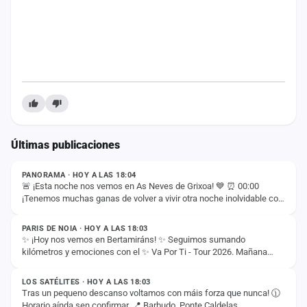
cuenta
Administración
Contacto
Últimas publicaciones
ESTADO
PANORAMA · HOY A LAS 18:04
🚨 ¡Esta noche nos vemos en As Neves de Grixoa! 💙 ⏰ 00:00
¡Tenemos muchas ganas de volver a vivir otra noche inolvidable con
ESTADO
vosotros! 🚀✨
PARIS DE NOIA · HOY A LAS 18:03
✨ ¡Hoy nos vemos en Bertamiráns! ✨ Seguimos sumando
kilómetros y emociones con el ✨ Va Por Ti - Tour 2026. Mañana
ESTADO
llega el momento de disfrutar juntos de un…
LOS SATÉLITES · HOY A LAS 18:03
Tras un pequeno descanso voltamos con máis forza que nunca! 🕦
Horario aínda sen confirmar. 📍 Barbudo, Ponte Caldelas