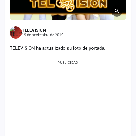
Mapa
de
fiestas
TELEVISIÓN
Componentes
19 de noviembre de 2019
Fichajes
TELEVISIÓN ha actualizado su foto de portada.
Agencias
PUBLICIDAD
Rankings
Vídeos
Anuncios
Iniciar
sesión
Crear