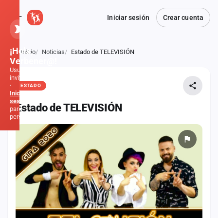
Iniciar sesión
Crear cuenta
¡Hola,
Inicio
Noticias
Estado de TELEVISIÓN
Atrás
Verbener@!
Usuario
invitado
·
ESTADO
Inicia
sesión
Estado de TELEVISIÓN
para
personalizar
Inicio
Noticias
Formaciones
Fiestas