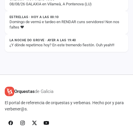
08/08/26 GALAXIA en Vilameà, A Pontenova (LU)
ESTADO
ESTRELLAS · HOY A LAS 00:10
Domingo de vermú e tardeo en RENDAR cuns servidores! Non nos
faltes ❤️
ESTADO
LA NOCHE DO GROVE · AYER A LAS 19:40
¿Y dónde repetimos hoy? En este tremendo fiestón. Ouh yeah!!!
Orquestas
de Galicia
El portal de referencia de orquestas y verbenas. Hecho por y para
verbener@s.