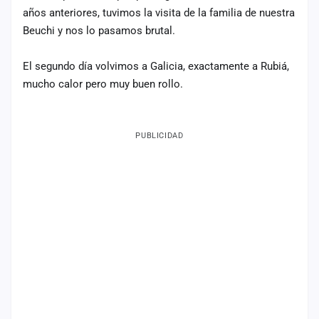
años anteriores, tuvimos la visita de la familia de nuestra
Mapa
Beuchi y nos lo pasamos brutal.
de
fiestas
El segundo día volvimos a Galicia, exactamente a Rubiá,
Componentes
mucho calor pero muy buen rollo.
Fichajes
PUBLICIDAD
Agencias
Rankings
Vídeos
Anuncios
Iniciar
sesión
Crear