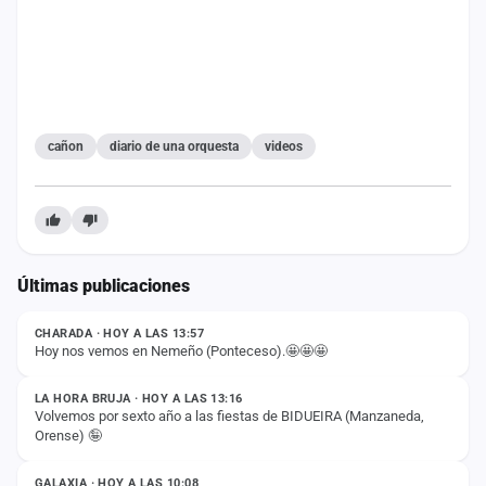
cuenta
Administración
Contacto
cañon
diario de una orquesta
videos
Últimas publicaciones
ESTADO
CHARADA · HOY A LAS 13:57
Hoy nos vemos en Nemeño (Ponteceso).🤩🤩🤩
ESTADO
LA HORA BRUJA · HOY A LAS 13:16
Volvemos por sexto año a las fiestas de BIDUEIRA (Manzaneda,
Orense) 🤪
ESTADO
GALAXIA · HOY A LAS 10:08