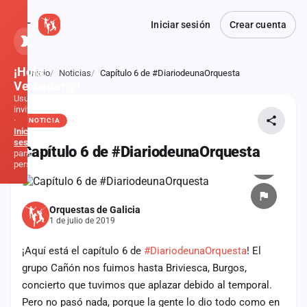
Iniciar sesión
Crear cuenta
¡Hola,
Inicio
Noticias
Capítulo 6 de #DiariodeunaOrquesta
Atrás
Verbener@!
Usuario
invitado
·
NOTICIA
Inicia
sesión
Capítulo 6 de #DiariodeunaOrquesta
para
personalizar
Inicio
Orquestas de Galicia
1 de julio de 2019
Noticias
¡Aquí está el capítulo 6 de
#DiariodeunaOrquesta
! El
Formaciones
grupo Cañón nos fuimos hasta Briviesca, Burgos,
concierto que tuvimos que aplazar debido al temporal.
Fiestas
Pero no pasó nada, porque la gente lo dio todo como en