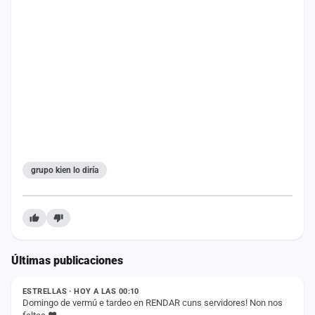
cuenta
Administración
Contacto
grupo kien lo diría
Últimas publicaciones
ESTADO
ESTRELLAS · HOY A LAS 00:10
Domingo de vermú e tardeo en RENDAR cuns servidores! Non nos