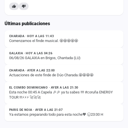
Últimas publicaciones
ESTADO
CHARADA · HOY A LAS 11:43
Comenzamos el finde musical. 🤩🤩🤩🤩🤩
ESTADO
GALAXIA · HOY A LAS 04:26
06/08/26 GALAXIA en Brigos, Chantada (LU)
ESTADO
CHARADA · AYER A LAS 22:00
Actuaciones de este finde de Dúo Charada.🤩🤩🤩🤩
ESTADO
EL COMBO DOMINICANO · AYER A LAS 21:30
Esta noche 00:45 A Capela 🎉🎉 ya tu sabes !!!! #coruña ENERGY
TOUR !!!⚡️⚡️⚡️ 🚀🚀🚀
ESTADO
PARIS DE NOIA · AYER A LAS 21:07
Ya estamos preparando todo para esta noche💖 🕢23:00 H