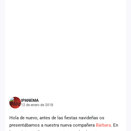
Mapa
de
fiestas
Componentes
Fichajes
Agencias
Rankings
Vídeos
Anuncios
IPANEMA
12 de enero de 2018
Iniciar
Hola de nuevo, antes de las fiestas navideñas os
sesión
presentábamos a nuestra nueva compañera
Bárbara
. En
Crear