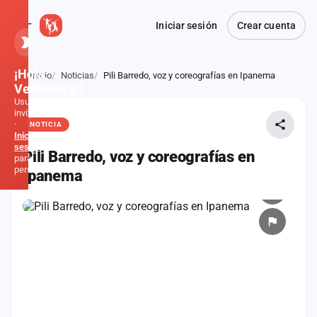
Iniciar sesión
Crear cuenta
¡Hola,
Inicio
Noticias
Pili Barredo, voz y coreografías en Ipanema
Atrás
Verbener@!
Usuario
invitado
·
NOTICIA
Inicia
sesión
Pili Barredo, voz y coreografías en
para
personalizar
Ipanema
Inicio
Noticias
Formaciones
Fiestas