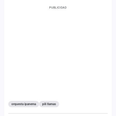
PUBLICIDAD
orquesta ipanema
pili llamas