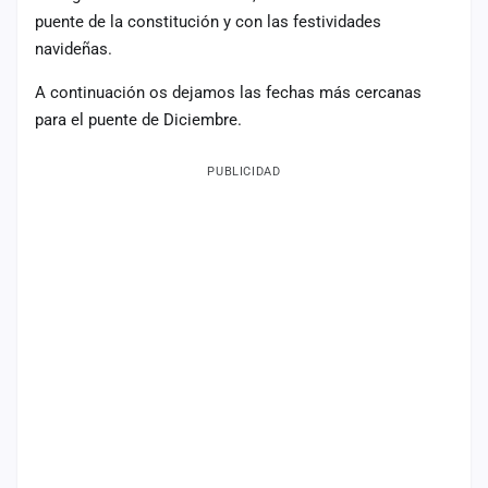
puente de la constitución y con las festividades
Mapa
navideñas.
de
fiestas
A continuación os dejamos las fechas más cercanas
Componentes
para el puente de Diciembre.
Fichajes
PUBLICIDAD
Agencias
Rankings
Vídeos
Anuncios
Iniciar
sesión
Crear