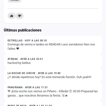
Últimas publicaciones
ESTADO
ESTRELLAS · HOY A LAS 00:10
Domingo de vermú e tardeo en RENDAR cuns servidores! Non nos
faltes ❤️
ESTADO
ATENAS · AYER A LAS 23:51
hacked by belilus
ESTADO
LA NOCHE DO GROVE · AYER A LAS 19:40
¿Y dónde repetimos hoy? En este tremendo fiestón. Ouh yeah!!!
ESTADO
PANORAMA · AYER A LAS 11:31
💙 ¡Esta noche nos vemos en Piñeiro - Silleda! ⏰ 00:30 Preparad las
ganas… que nosotros llevamos la fiesta. 🚀🔥
ESTADO
PARIS DE NOIA · AYER A LAS 11:30