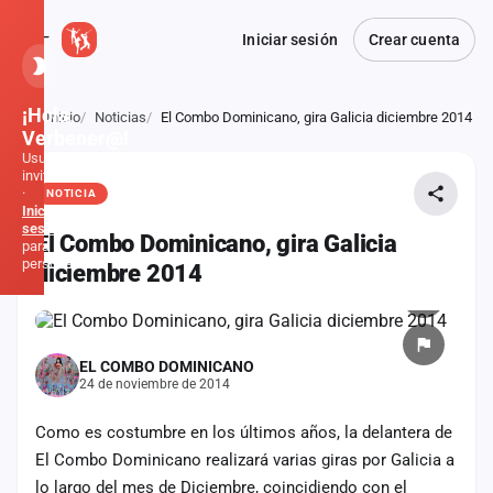
Iniciar sesión
Crear cuenta
¡Hola,
Inicio
Noticias
El Combo Dominicano, gira Galicia diciembre 2014
Atrás
Verbener@!
Usuario
invitado
·
NOTICIA
Inicia
sesión
El Combo Dominicano, gira Galicia
para
personalizar
diciembre 2014
Inicio
EL COMBO DOMINICANO
Noticias
24 de noviembre de 2014
Formaciones
Como es costumbre en los últimos años, la delantera de
El Combo Dominicano realizará varias giras por Galicia a
Fiestas
lo largo del mes de Diciembre, coincidiendo con el