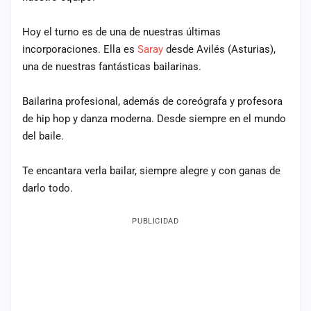
Mapa
de
Hoy el turno es de una de nuestras últimas
fiestas
incorporaciones. Ella es
Saray
desde Avilés (Asturias),
una de nuestras fantásticas bailarinas.
Componentes
Bailarina profesional, además de coreógrafa y profesora
Fichajes
de hip hop y danza moderna. Desde siempre en el mundo
Agencias
del baile.
Rankings
Te encantara verla bailar, siempre alegre y con ganas de
darlo todo.
Vídeos
PUBLICIDAD
Anuncios
Iniciar
sesión
Crear