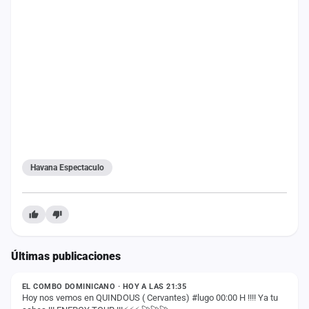
cuenta
Administración
Contacto
Havana Espectaculo
Últimas publicaciones
ESTADO
EL COMBO DOMINICANO · HOY A LAS 21:35
Hoy nos vemos en QUINDOUS ( Cervantes) #lugo 00:00 H !!!! Ya tu