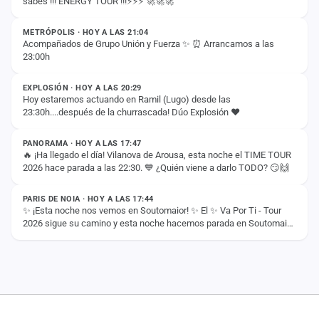
sabes !!! ENERGY TOUR !!!⚡️⚡️⚡️ 🚀🚀🚀
ESTADO
METRÓPOLIS · HOY A LAS 21:04
Acompañados de Grupo Unión y Fuerza ✨ ⏰ Arrancamos a las
23:00h
ESTADO
EXPLOSIÓN · HOY A LAS 20:29
Hoy estaremos actuando en Ramil (Lugo) desde las
23:30h....después de la churrascada! Dúo Explosión ❤️
ESTADO
PANORAMA · HOY A LAS 17:47
🔥 ¡Ha llegado el día! Vilanova de Arousa, esta noche el TIME TOUR
2026 hace parada a las 22:30. 💙 ¿Quién viene a darlo TODO? 😏🙌
ESTADO
PARIS DE NOIA · HOY A LAS 17:44
✨ ¡Esta noche nos vemos en Soutomaior! ✨ El ✨ Va Por Ti - Tour
2026 sigue su camino y esta noche hacemos parada en Soutomaior
para vivir otra noche…