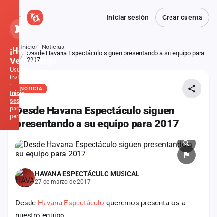
Iniciar sesión
Crear cuenta
Inicio
Noticias
¡Hola,
Desde Havana Espectáculo siguen presentando a su equipo para
Atrás
Verbener@!
2017
Usuario
invitado
·
NOTICIA
Inicia
sesión
para
Desde Havana Espectáculo siguen
personalizar
presentando a su equipo para 2017
Inicio
Noticias
HAVANA ESPECTÁCULO MUSICAL
27 de marzo de 2017
Formaciones
Desde
Havana Espectáculo
queremos presentaros a
Fiestas
nuestro equipo.