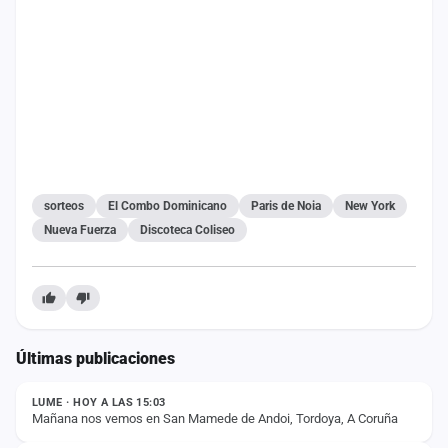
cuenta
Administración
Contacto
sorteos
El Combo Dominicano
Paris de Noia
New York
Nueva Fuerza
Discoteca Coliseo
Últimas publicaciones
ESTADO
LUME · HOY A LAS 15:03
Mañana nos vemos en San Mamede de Andoi, Tordoya, A Coruña
NOTICIA