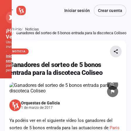
Iniciar sesión
Crear cuenta
Inicio
Noticias
¡Hola,
Atrás
Ganadores del sorteo de 5 bonos entrada para la discoteca Coliseo
Verbener@!
Usuario
invitado
·
NOTICIA
Inicia
sesión
Ganadores del sorteo de 5 bonos
para
personalizar
entrada para la discoteca Coliseo
Inicio
Noticias
Orquestas de Galicia
1 de marzo de 2017
Formaciones
Ya podéis ver en el siguiente vídeo los ganadores del
Fiestas
sorteo de 5 bonos entrada para las actuaciones de
Paris