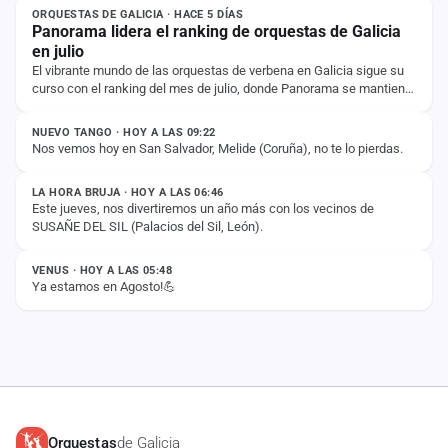
ORQUESTAS DE GALICIA · HACE 5 DÍAS
Panorama lidera el ranking de orquestas de Galicia
en julio
El vibrante mundo de las orquestas de verbena en Galicia sigue su
curso con el ranking del mes de julio, donde Panorama se mantiene
ESTADO
firme en la primera…
NUEVO TANGO · HOY A LAS 09:22
Nos vemos hoy en San Salvador, Melide (Coruña), no te lo pierdas.
ESTADO
LA HORA BRUJA · HOY A LAS 06:46
Este jueves, nos divertiremos un año más con los vecinos de
SUSAÑE DEL SIL (Palacios del Sil, León).
ESTADO
VENUS · HOY A LAS 05:48
Ya estamos en Agosto!💪
Orquestas
de Galicia