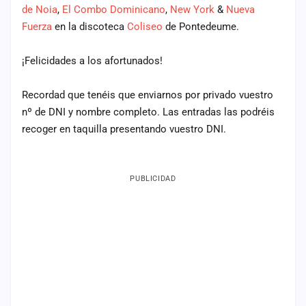
de Noia
,
El Combo Dominicano
,
New York
&
Nueva
Mapa
Fuerza
en la discoteca
Coliseo
de Pontedeume.
de
fiestas
¡Felicidades a los afortunados!
Componentes
Recordad que tenéis que enviarnos por privado vuestro
Fichajes
nº de DNI y nombre completo. Las entradas las podréis
recoger en taquilla presentando vuestro DNI.
Agencias
Rankings
PUBLICIDAD
Vídeos
Anuncios
Iniciar
sesión
Crear