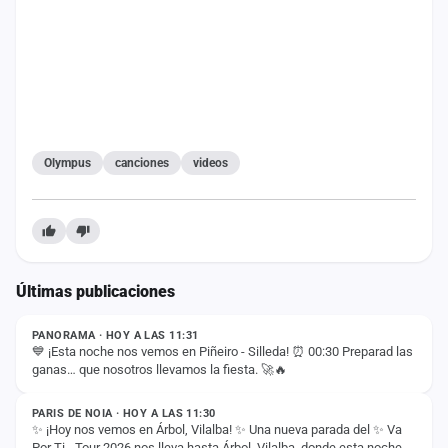
cuenta
Administración
Contacto
Olympus
canciones
videos
Últimas publicaciones
ESTADO
PANORAMA · HOY A LAS 11:31
💙 ¡Esta noche nos vemos en Piñeiro - Silleda! ⏰ 00:30 Preparad las
ganas… que nosotros llevamos la fiesta. 🚀🔥
ESTADO
PARIS DE NOIA · HOY A LAS 11:30
✨ ¡Hoy nos vemos en Árbol, Vilalba! ✨ Una nueva parada del ✨ Va
Por Ti - Tour 2026 nos lleva hasta Árbol, Vilalba, donde esta noche