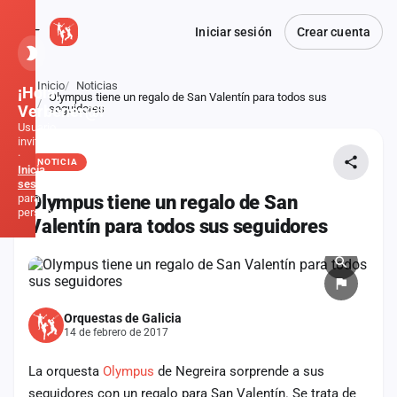
Iniciar sesión
Crear cuenta
Inicio
Noticias
¡Hola,
Olympus tiene un regalo de San Valentín para todos sus
Atrás
Verbener@!
seguidores
Usuario
invitado
·
NOTICIA
Inicia
sesión
para
Olympus tiene un regalo de San
personalizar
Valentín para todos sus seguidores
Inicio
Noticias
Orquestas de Galicia
14 de febrero de 2017
Formaciones
La orquesta
Olympus
de Negreira sorprende a sus
Fiestas
seguidores con un regalo para San Valentín. Se trata de