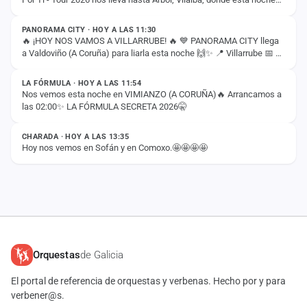
ESTADO
compartiremos con vosotros…
PANORAMA CITY · HOY A LAS 11:30
🔥 ¡HOY NOS VAMOS A VILLARRUBE! 🔥 💙 PANORAMA CITY llega
a Valdoviño (A Coruña) para liarla esta noche 🙌✨ 📍 Villarrube 📅 8
ESTADO
de agosto ⏰ 00:30H ¡Nos vemos esta…
LA FÓRMULA · HOY A LAS 11:54
Nos vemos esta noche en VIMIANZO (A CORUÑA)🔥 Arrancamos a
las 02:00✨ LA FÓRMULA SECRETA 2026🤫
ESTADO
CHARADA · HOY A LAS 13:35
Hoy nos vemos en Sofán y en Comoxo.🤩🤩🤩🤩
Orquestas
de Galicia
El portal de referencia de orquestas y verbenas. Hecho por y para
verbener@s.