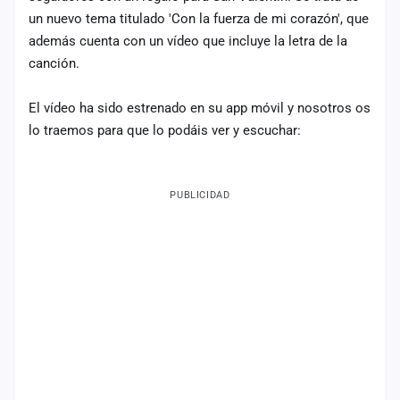
un nuevo tema titulado 'Con la fuerza de mi corazón', que
Mapa
de
además cuenta con un vídeo que incluye la letra de la
fiestas
canción.
Componentes
El vídeo ha sido estrenado en su app móvil y nosotros os
lo traemos para que lo podáis ver y escuchar:
Fichajes
Agencias
PUBLICIDAD
Rankings
Vídeos
Anuncios
Iniciar
sesión
Crear