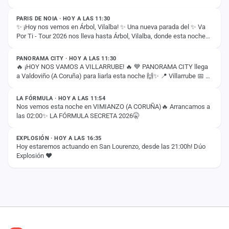
PARIS DE NOIA · HOY A LAS 11:30
✨ ¡Hoy nos vemos en Árbol, Vilalba! ✨ Una nueva parada del ✨ Va
Por Ti - Tour 2026 nos lleva hasta Árbol, Vilalba, donde esta noche
ESTADO
compartiremos con vosotros…
PANORAMA CITY · HOY A LAS 11:30
🔥 ¡HOY NOS VAMOS A VILLARRUBE! 🔥 💙 PANORAMA CITY llega
a Valdoviño (A Coruña) para liarla esta noche 🙌✨ 📍 Villarrube 📅 8
ESTADO
de agosto ⏰ 00:30H ¡Nos vemos esta…
LA FÓRMULA · HOY A LAS 11:54
Nos vemos esta noche en VIMIANZO (A CORUÑA)🔥 Arrancamos a
las 02:00✨ LA FÓRMULA SECRETA 2026🤫
ESTADO
EXPLOSIÓN · HOY A LAS 16:35
Hoy estaremos actuando en San Lourenzo, desde las 21:00h! Dúo
Explosión ❤️