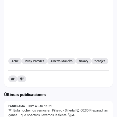
Ache
Ruby Paredes
Alberto Malleiro
Nakary
fichajes
Últimas publicaciones
ESTADO
PANORAMA · HOY A LAS 11:31
💙 ¡Esta noche nos vemos en Piñeiro - Silleda! ⏰ 00:30 Preparad las
ganas… que nosotros llevamos la fiesta. 🚀🔥
ESTADO