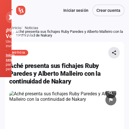
Iniciar sesión
Crear cuenta
Inicio
Noticias
¡Hola,
Aché presenta sus fichajes Ruby Paredes y Alberto Malleiro con la
Atrás
Verbener@!
continuidad de Nakary
Usuario
invitado
·
NOTICIA
Inicia
sesión
para
Aché presenta sus fichajes Ruby
personalizar
Paredes y Alberto Malleiro con la
continuidad de Nakary
Inicio
Noticias
Formaciones
Fiestas