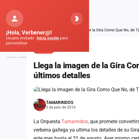
Orquestas
de Galicia
Inicio
Noticias
Llega la imagen de la Gira Como Que No, de T
¡Hola, Verbener@!
Usuario invitado ·
Inicia sesión
para
personalizar
NOTICIA
DESCUBRE
Llega la imagen de la Gira C
Inicio
últimos detalles
Noticias
Formaciones
TAMARINDOS
Fiestas
2 de julio de 2016
Mapa de fiestas
La Orquesta
Tamarindos
, que promete convertir
verbena gallega ya ultima los detalles de su Gir
Componentes
este mes hasta el 31 de agosto. Ayer mismo cerr