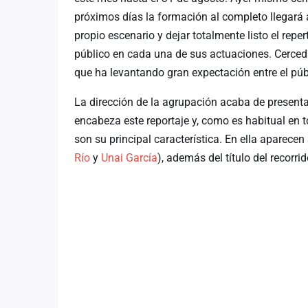
Fichajes
próximos días la formación al completo llegará a
propio escenario y dejar totalmente listo el reper
Agencias
público en cada una de sus actuaciones. Cerceda
Rankings
que ha levantando gran expectación entre el púb
Vídeos
La dirección de la agrupación acaba de presentar
Anuncios
encabeza este reportaje y, como es habitual en 
son su principal característica. En ella aparecen
Río
y
Unai García
), además del título del recor
Iniciar sesión
Crear cuenta
Administración
Contacto