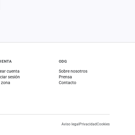
UENTA
ODG
ear cuenta
Sobre nosotros
iciar sesión
Prensa
 zona
Contacto
Aviso legal
Privacidad
Cookies