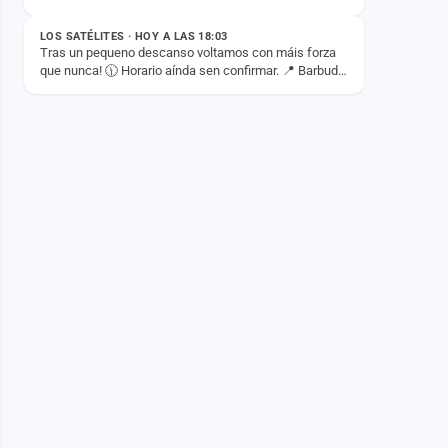
Tour 2026. Mañana llega el momento de disfrutar
juntos de un…
LOS SATÉLITES · HOY A LAS 18:03
Tras un pequeno descanso voltamos con máis forza
que nunca! 🕦 Horario aínda sen confirmar. 📍 Barbudo,
Ponte Caldelas (Pontevedra) Non quedes na casa e
ven…