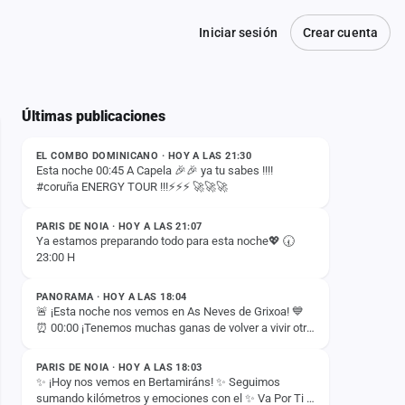
Iniciar sesión
Crear cuenta
Últimas publicaciones
ESTADO
EL COMBO DOMINICANO · HOY A LAS 21:30
Esta noche 00:45 A Capela 🎉🎉 ya tu sabes !!!!
#coruña ENERGY TOUR !!!⚡️⚡️⚡️ 🚀🚀🚀
ESTADO
PARIS DE NOIA · HOY A LAS 21:07
Ya estamos preparando todo para esta noche💖 🕢
23:00 H
ESTADO
PANORAMA · HOY A LAS 18:04
🚨 ¡Esta noche nos vemos en As Neves de Grixoa! 💙
⏰ 00:00 ¡Tenemos muchas ganas de volver a vivir otra
ESTADO
noche inolvidable con vosotros! 🚀✨
PARIS DE NOIA · HOY A LAS 18:03
✨ ¡Hoy nos vemos en Bertamiráns! ✨ Seguimos
sumando kilómetros y emociones con el ✨ Va Por Ti -
ESTADO