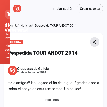
Iniciar sesión
Crear cuenta
¡Hola,
Inicio
Noticias
Despedida TOUR ANDOT 2014
Atrás
Verbener@!
Usuario
invitado
·
NOTICIA
Inicia
sesión
Despedida TOUR ANDOT 2014
para
personalizar
Orquestas de Galicia
Inicio
27 de octubre de 2014
Noticias
Hola amigos!! Ha llegado el fin de la gira. Agradeciendo a
todos el apoyo en esta temporada! Un saludo!
Formaciones
PUBLICIDAD
Fiestas