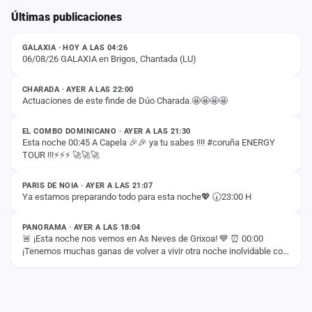
cuenta
Últimas publicaciones
ESTADO
Administración
GALAXIA · HOY A LAS 04:26
06/08/26 GALAXIA en Brigos, Chantada (LU)
ESTADO
Contacto
CHARADA · AYER A LAS 22:00
Actuaciones de este finde de Dúo Charada.🤩🤩🤩🤩
ESTADO
EL COMBO DOMINICANO · AYER A LAS 21:30
Esta noche 00:45 A Capela 🎉🎉 ya tu sabes !!!! #coruña ENERGY
TOUR !!!⚡️⚡️⚡️ 🚀🚀🚀
ESTADO
PARIS DE NOIA · AYER A LAS 21:07
Ya estamos preparando todo para esta noche💖 🕢23:00 H
ESTADO
PANORAMA · AYER A LAS 18:04
🚨 ¡Esta noche nos vemos en As Neves de Grixoa! 💙 ⏰ 00:00
¡Tenemos muchas ganas de volver a vivir otra noche inolvidable con
vosotros! 🚀✨