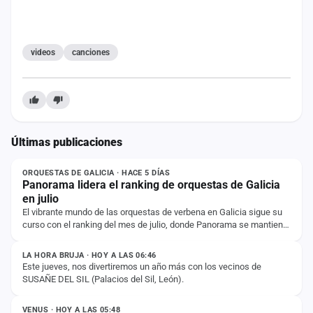
cuenta
Administración
videos
canciones
Contacto
Últimas publicaciones
NOTICIA
ORQUESTAS DE GALICIA · HACE 5 DÍAS
Panorama lidera el ranking de orquestas de Galicia
en julio
El vibrante mundo de las orquestas de verbena en Galicia sigue su
curso con el ranking del mes de julio, donde Panorama se mantiene
ESTADO
firme en la primera…
LA HORA BRUJA · HOY A LAS 06:46
Este jueves, nos divertiremos un año más con los vecinos de
SUSAÑE DEL SIL (Palacios del Sil, León).
ESTADO
VENUS · HOY A LAS 05:48