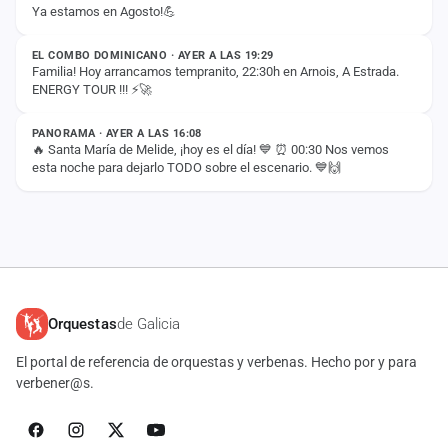
Ya estamos en Agosto!💪
ESTADO
EL COMBO DOMINICANO · AYER A LAS 19:29
Familia! Hoy arrancamos tempranito, 22:30h en Arnois, A Estrada.
ENERGY TOUR !!! ⚡️🚀
ESTADO
PANORAMA · AYER A LAS 16:08
🔥 Santa María de Melide, ¡hoy es el día! 💙 ⏰ 00:30 Nos vemos
esta noche para dejarlo TODO sobre el escenario. 💙🙌
Orquestas
de Galicia
El portal de referencia de orquestas y verbenas. Hecho por y para
verbener@s.