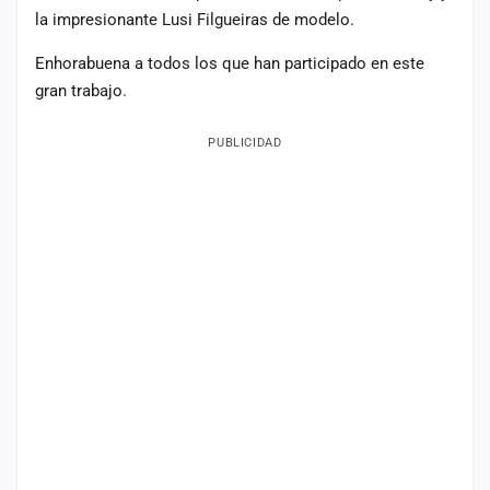
la impresionante Lusi Filgueiras de modelo.
Mapa
de
Enhorabuena a todos los que han participado en este
fiestas
gran trabajo.
Componentes
PUBLICIDAD
Fichajes
Agencias
Rankings
Vídeos
Anuncios
Iniciar
sesión
Crear