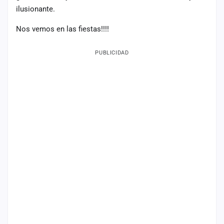
ilusionante.
Mapa
de
Nos vemos en las fiestas!!!!
fiestas
Componentes
PUBLICIDAD
Fichajes
Agencias
Rankings
Vídeos
Anuncios
Iniciar
sesión
Crear