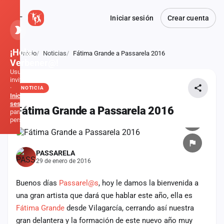
Iniciar sesión
Crear cuenta
¡Hola,
Inicio
Noticias
Fátima Grande a Passarela 2016
Atrás
Verbener@!
Usuario
invitado
·
NOTICIA
Inicia
sesión
Fátima Grande a Passarela 2016
para
personalizar
Inicio
PASSARELA
29 de enero de 2016
Noticias
Buenos días
Passarel@s
, hoy le damos la bienvenida a
Formaciones
una gran artista que dará que hablar este año, ella es
Fátima Grande
desde Vilagarcía, cerrando así nuestra
Fiestas
gran delantera y la formación de este nuevo año muy