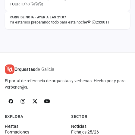
TOUR !!!⚡️⚡️⚡️ 🚀🚀🚀
ESTADO
PARIS DE NOIA · AYER A LAS 21:07
Ya estamos preparando todo para esta noche💖 🕢23:00 H
Orquestas
de Galicia
El portal de referencia de orquestas y verbenas. Hecho por y para
verbener@s.
EXPLORA
SECTOR
Fiestas
Noticias
Formaciones
Fichajes 25/26