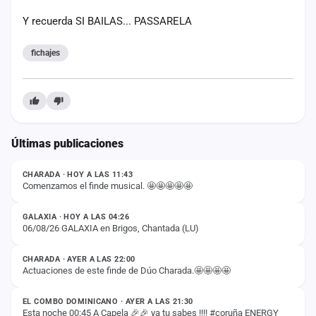
cuenta
Y recuerda SI BAILAS... PASSARELA
Administración
fichajes
Contacto
Últimas publicaciones
ESTADO
CHARADA · HOY A LAS 11:43
Comenzamos el finde musical. 🤩🤩🤩🤩🤩
ESTADO
GALAXIA · HOY A LAS 04:26
06/08/26 GALAXIA en Brigos, Chantada (LU)
ESTADO
CHARADA · AYER A LAS 22:00
Actuaciones de este finde de Dúo Charada.🤩🤩🤩🤩
ESTADO
EL COMBO DOMINICANO · AYER A LAS 21:30
Esta noche 00:45 A Capela 🎉🎉 ya tu sabes !!!! #coruña ENERGY