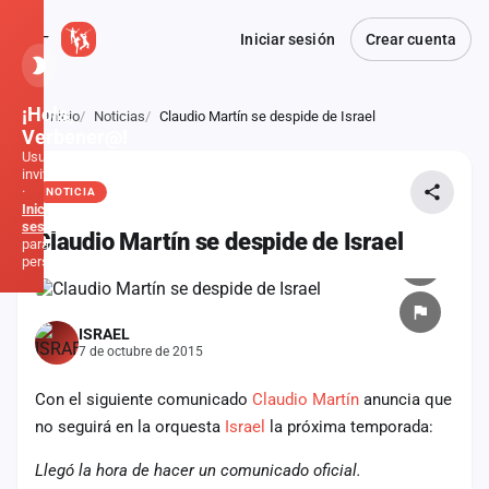
Iniciar sesión
Crear cuenta
¡Hola,
Inicio
Noticias
Claudio Martín se despide de Israel
Atrás
Verbener@!
Usuario
invitado
·
NOTICIA
Inicia
sesión
Claudio Martín se despide de Israel
para
personalizar
Inicio
ISRAEL
7 de octubre de 2015
Noticias
Con el siguiente comunicado
Claudio Martín
anuncia que
Formaciones
no seguirá en la orquesta
Israel
la próxima temporada:
Llegó la hora de hacer un comunicado oficial.
Fiestas