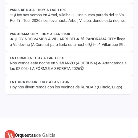
PARIS DE NOIA · HOY A LAS 11:30
✨ ¡Hoy nos vemos en Árbol, Vilalba! ✨ Una nueva parada del ✨ Va
Por Ti - Tour 2026 nos lleva hasta Árbol, Vilalba, donde esta noche
ESTADO
compartiremos con vosotros…
PANORAMA CITY · HOY A LAS 11:30
🔥 ¡HOY NOS VAMOS A VILLARRUBE! 🔥 💙 PANORAMA CITY llega
a Valdoviño (A Coruña) para liarla esta noche 🙌✨ 📍 Villarrube 📅 8
ESTADO
de agosto ⏰ 00:30H ¡Nos vemos esta…
LA FÓRMULA · HOY A LAS 11:54
Nos vemos esta noche en VIMIANZO (A CORUÑA)🔥 Arrancamos a
las 02:00✨ LA FÓRMULA SECRETA 2026🤫
ESTADO
LA HORA BRUJA · HOY A LAS 13:36
Hoy nos divertiremos con los vecinos de RENDAR (O Incio, Lugo).
Orquestas
de Galicia