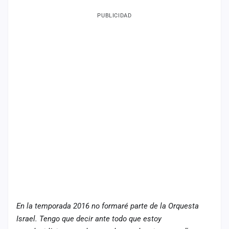
Mapa
PUBLICIDAD
de
fiestas
Componentes
Fichajes
Agencias
Rankings
Vídeos
Anuncios
Iniciar
En la temporada 2016 no formaré parte de la Orquesta
sesión
Israel. Tengo que decir ante todo que estoy
Crear