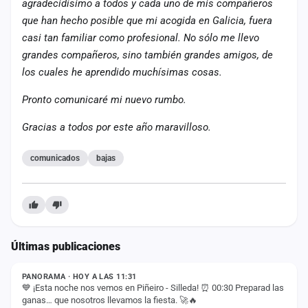
agradecidísimo a todos y cada uno de mis compañeros
cuenta
que han hecho posible que mi acogida en Galicia, fuera
casi tan familiar como profesional. No sólo me llevo
Administración
grandes compañeros, sino también grandes amigos, de
Contacto
los cuales he aprendido muchísimas cosas.
Pronto comunicaré mi nuevo rumbo.
Gracias a todos por este año maravilloso.
comunicados
bajas
Últimas publicaciones
ESTADO
PANORAMA · HOY A LAS 11:31
💙 ¡Esta noche nos vemos en Piñeiro - Silleda! ⏰ 00:30 Preparad las
ganas… que nosotros llevamos la fiesta. 🚀🔥
ESTADO