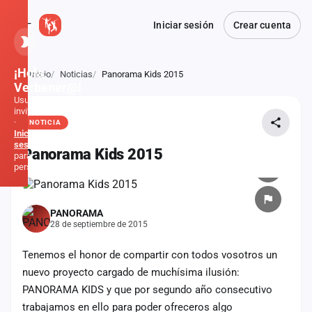
Iniciar sesión
Crear cuenta
¡Hola,
Inicio
Noticias
Panorama Kids 2015
Atrás
Verbener@!
Usuario
invitado
·
NOTICIA
Inicia
sesión
Panorama Kids 2015
para
personalizar
Inicio
PANORAMA
28 de septiembre de 2015
Noticias
Tenemos el honor de compartir con todos vosotros un
Formaciones
nuevo proyecto cargado de muchísima ilusión:
PANORAMA KIDS y que por segundo año consecutivo
Fiestas
trabajamos en ello para poder ofreceros algo