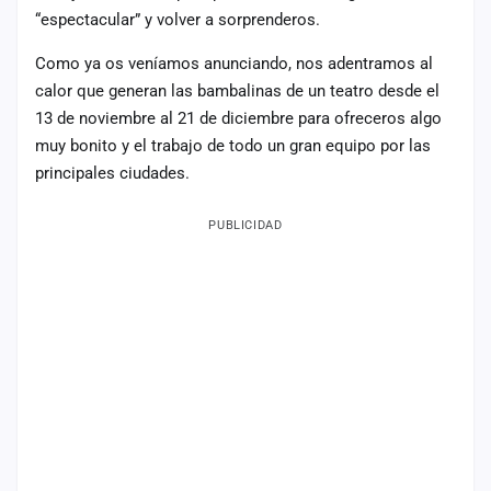
“espectacular” y volver a sorprenderos.
Mapa
de
Como ya os veníamos anunciando, nos adentramos al
fiestas
calor que generan las bambalinas de un teatro desde el
Componentes
13 de noviembre al 21 de diciembre para ofreceros algo
muy bonito y el trabajo de todo un gran equipo por las
Fichajes
principales ciudades.
Agencias
PUBLICIDAD
Rankings
Vídeos
Anuncios
Iniciar
sesión
Crear