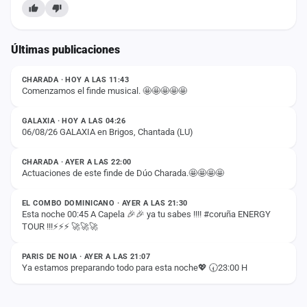
Últimas publicaciones
ESTADO
CHARADA · HOY A LAS 11:43
Comenzamos el finde musical. 🤩🤩🤩🤩🤩
ESTADO
GALAXIA · HOY A LAS 04:26
06/08/26 GALAXIA en Brigos, Chantada (LU)
ESTADO
CHARADA · AYER A LAS 22:00
Actuaciones de este finde de Dúo Charada.🤩🤩🤩🤩
ESTADO
EL COMBO DOMINICANO · AYER A LAS 21:30
Esta noche 00:45 A Capela 🎉🎉 ya tu sabes !!!! #coruña ENERGY
TOUR !!!⚡️⚡️⚡️ 🚀🚀🚀
ESTADO
PARIS DE NOIA · AYER A LAS 21:07
Ya estamos preparando todo para esta noche💖 🕢23:00 H