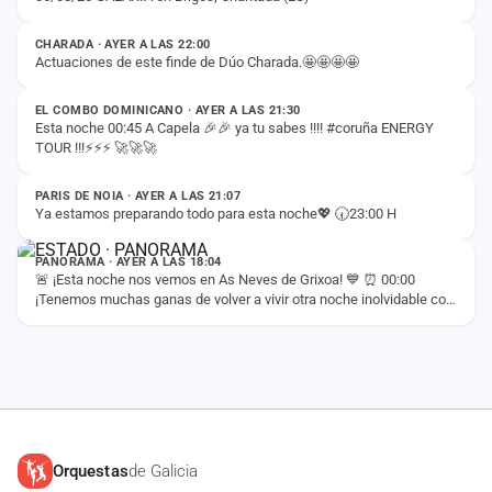
CHARADA · AYER A LAS 22:00
Actuaciones de este finde de Dúo Charada.🤩🤩🤩🤩
ESTADO
EL COMBO DOMINICANO · AYER A LAS 21:30
Esta noche 00:45 A Capela 🎉🎉 ya tu sabes !!!! #coruña ENERGY
TOUR !!!⚡️⚡️⚡️ 🚀🚀🚀
ESTADO
PARIS DE NOIA · AYER A LAS 21:07
Ya estamos preparando todo para esta noche💖 🕢23:00 H
ESTADO
PANORAMA · AYER A LAS 18:04
🚨 ¡Esta noche nos vemos en As Neves de Grixoa! 💙 ⏰ 00:00
¡Tenemos muchas ganas de volver a vivir otra noche inolvidable con
vosotros! 🚀✨
Orquestas
de Galicia