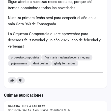
Sigue atento a nuestras redes sociales, porque ahí
cuenta
iremos contándoos todas las novedades.
Administración
Nuestra primera fecha será para despedir el año en la
sala Cota 960 de Fonsagrada.
Contacto
La Orquesta Compostela quiere aprovechar para
desearos feliz navidad y un año 2025 lleno de felicidad y
verbenas!
orquesta compostela
flor maria mudarra becerra megara
yojana mesa
dani costas
ghaly fernandez
Últimas publicaciones
ESTADO
GALAXIA · HOY A LAS 04:26
06/08/26 GALAXIA en Brigos, Chantada (LU)
ESTADO