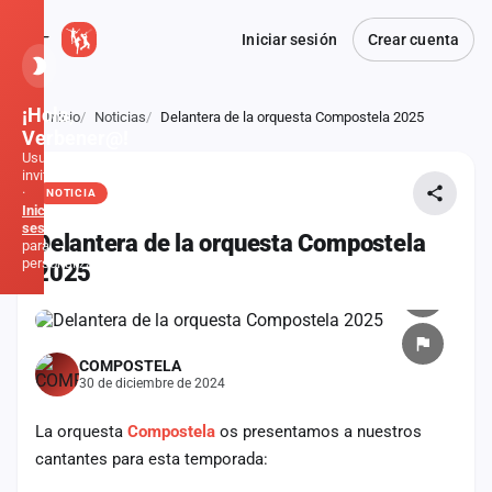
Iniciar sesión
Crear cuenta
¡Hola,
Inicio
Noticias
Delantera de la orquesta Compostela 2025
Atrás
Verbener@!
Usuario
invitado
·
NOTICIA
Inicia
sesión
Delantera de la orquesta Compostela
para
personalizar
2025
Inicio
COMPOSTELA
Noticias
30 de diciembre de 2024
Formaciones
La orquesta
Compostela
os presentamos a nuestros
cantantes para esta temporada:
Fiestas