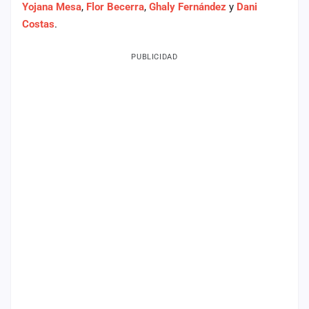
Yojana Mesa
,
Flor Becerra
,
Ghaly Fernández
y
Dani
Mapa
Costas
.
de
fiestas
PUBLICIDAD
Componentes
Fichajes
Agencias
Rankings
Vídeos
Anuncios
Iniciar
sesión
Crear