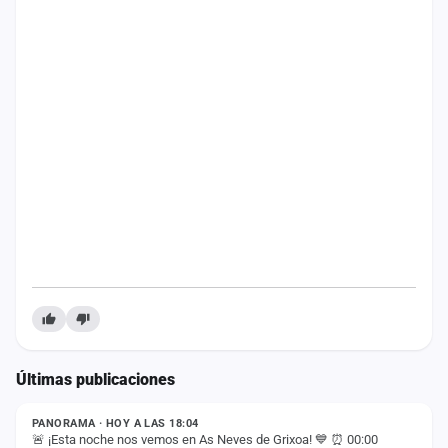
cuenta
Administración
Contacto
Últimas publicaciones
ESTADO
PANORAMA · HOY A LAS 18:04
🚨 ¡Esta noche nos vemos en As Neves de Grixoa! 💙 ⏰ 00:00