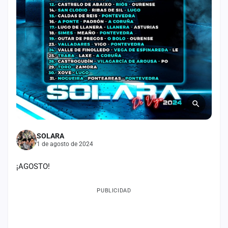
Mapa
de
fiestas
Componentes
Fichajes
Agencias
Rankings
SOLARA
1 de agosto de 2024
Vídeos
¡AGOSTO!
Anuncios
PUBLICIDAD
Iniciar
sesión
Crear