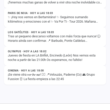
¡Tenemos muchas ganas de volver a vivir otra noche inolvidable con
ESTADO
vosotros! 🚀✨
PARIS DE NOIA · HOY A LAS 18:03
✨ ¡Hoy nos vemos en Bertamiráns! ✨ Seguimos sumando
kilómetros y emociones con el ✨ Va Por Ti - Tour 2026. Mañana
ESTADO
llega el momento de disfrutar juntos de un…
LOS SATÉLITES · HOY A LAS 18:03
Tras un pequeno descanso voltamos con máis forza que nunca! 🕦
Horario aínda sen confirmar. 📍 Barbudo, Ponte Caldelas
ESTADO
(Pontevedra) Non quedes na casa e ven…
OLYMPUS · HOY A LAS 18:02
Jueves de fiesta en LA BAÑA, Encinedo (León) Nos vemos esta
noche a partir de las 21:00h Os esperamos, no faltéis!
ESTADO
CINEMA · HOY A LAS 18:00
¡Se viene otra 𝒗𝒆𝒓-𝒃𝒆-𝒏𝒂! ❤️‍🔥 📍Velouzás, Paderne (Co) 👥 Grupo
Fussion ⏰ La fiesta empieza a las 22:45