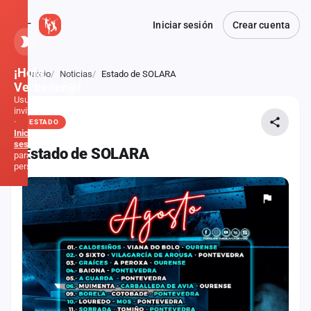
Iniciar sesión
Crear cuenta
¡Hola,
Inicio
Noticias
Estado de SOLARA
Atrás
Verbener@!
Usuario
invitado
·
ESTADO
Inicia
sesión
Estado de SOLARA
para
personalizar
Inicio
Noticias
Formaciones
Fiestas