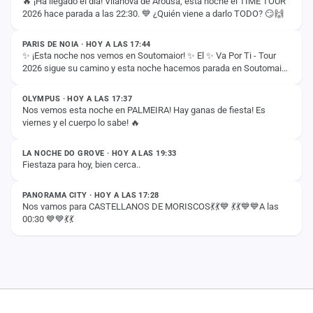
🔥 ¡Ha llegado el día! Vilanova de Arousa, esta noche el TIME TOUR
cuenta
2026 hace parada a las 22:30. 💙 ¿Quién viene a darlo TODO? 😏🙌
ESTADO
Administración
PARIS DE NOIA · HOY A LAS 17:44
✨ ¡Esta noche nos vemos en Soutomaior! ✨ El ✨ Va Por Ti - Tour
2026 sigue su camino y esta noche hacemos parada en Soutomaior
Contacto
ESTADO
para vivir otra noche…
OLYMPUS · HOY A LAS 17:37
Nos vemos esta noche en PALMEIRA! Hay ganas de fiesta! Es
viernes y el cuerpo lo sabe! 🔥
ESTADO
LA NOCHE DO GROVE · HOY A LAS 19:33
Fiestaza para hoy, bien cerca..
ESTADO
PANORAMA CITY · HOY A LAS 17:28
Nos vamos para CASTELLANOS DE MORISCOS💃💃💙 💃💃💙💙A las
00:30 💙💙💃💃