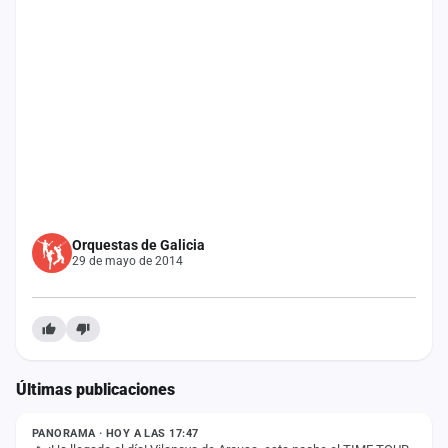
Mapa
de
fiestas
Componentes
Fichajes
Agencias
Rankings
Orquestas de Galicia
29 de mayo de 2014
Vídeos
Anuncios
Últimas publicaciones
Iniciar
ESTADO
sesión
PANORAMA · HOY A LAS 17:47
Crear