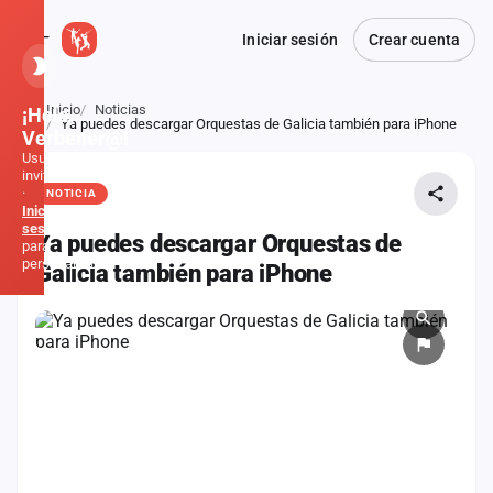
Iniciar sesión
Crear cuenta
Inicio
Noticias
¡Hola,
Atrás
Ya puedes descargar Orquestas de Galicia también para iPhone
Verbener@!
Usuario
invitado
·
NOTICIA
Inicia
sesión
Ya puedes descargar Orquestas de
para
personalizar
Galicia también para iPhone
Inicio
Noticias
Formaciones
Fiestas