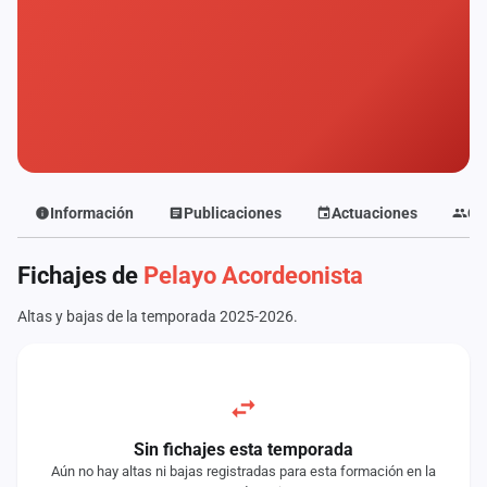
Mapa
de
fiestas
Componentes
Fichajes
Agencias
Información
Publicaciones
Actuaciones
Co
Rankings
Fichajes de
Pelayo Acordeonista
Vídeos
Altas y bajas de la temporada 2025-2026.
Anuncios
Iniciar
sesión
Sin fichajes esta temporada
Aún no hay altas ni bajas registradas para esta formación en la
Crear