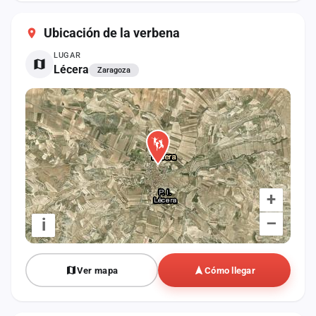
cuenta
Ubicación de la verbena
Administración
LUGAR
Lécera
Zaragoza
Contacto
+
–
i
Ver mapa
Cómo llegar