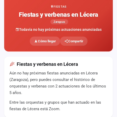
FIESTAS
Mapa
de
Fiestas y verbenas en Lécera
fiestas
Zaragoza
Componentes
Todavía no hay próximas actuaciones anunciadas
Fichajes
Cómo llegar
Compartir
Agencias
Rankings
Fiestas y verbenas en Lécera
Aún no hay próximas fiestas anunciadas en Lécera
Vídeos
(Zaragoza), pero puedes consultar el histórico de
orquestas y verbenas con 2 actuaciones de los últimos
Anuncios
5 años.
Entre las orquestas y grupos que han actuado en las
Iniciar
sesión
fiestas de Lécera está Zoom.
Crear