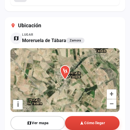
Ubicación
LUGAR
Moreruela de Tábara
Zamora
+
–
i
Ver mapa
Cómo llegar