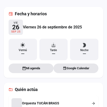
cuenta
Fecha
y horarios
Administración
VIE
Contacto
26
Viernes 26 de septiembre de 2025
SEP 25
Vermú
Tarde
Noche
—
—
—
Mi agenda
Google Calendar
Quién actúa
Orquesta TUCÁN BRASS