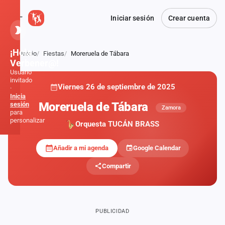
Iniciar sesión
Crear cuenta
¡Hola,
Inicio
Fiestas
Moreruela de Tábara
Atrás
Verbener@!
Usuario
invitado
Viernes 26 de septiembre de 2025
·
Inicia
Moreruela de Tábara
sesión
Zamora
para
personalizar
Orquesta TUCÁN BRASS
Añadir a mi agenda
Google Calendar
Inicio
Compartir
Noticias
Formaciones
PUBLICIDAD
Fiestas