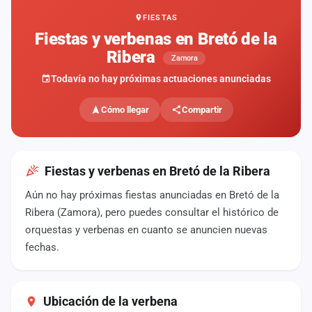
FIESTAS
Mapa
de
Fiestas y verbenas en Bretó de la
fiestas
Ribera
Zamora
Componentes
Todavía no hay próximas actuaciones anunciadas
Fichajes
Cómo llegar
Compartir
Agencias
Rankings
Fiestas y verbenas en Bretó de la Ribera
Aún no hay próximas fiestas anunciadas en Bretó de la
Vídeos
Ribera (Zamora), pero puedes consultar el histórico de
orquestas y verbenas en cuanto se anuncien nuevas
Anuncios
fechas.
Iniciar
sesión
Ubicación de la verbena
Crear