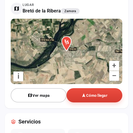
cuenta
LUGAR
Bretó de la Ribera
Zamora
Administración
Contacto
+
–
i
Ver mapa
Cómo llegar
Servicios