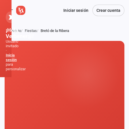
Iniciar sesión
Crear cuenta
¡Hola,
Inicio
Fiestas
Bretó de la Ribera
Atrás
Verbener@!
Usuario
invitado
·
Inicia
sesión
para
personalizar
Inicio
Noticias
Formaciones
Fiestas