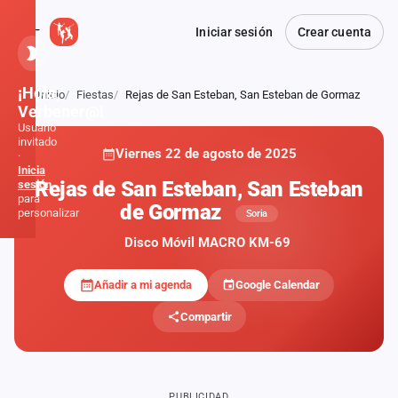
Iniciar sesión
Crear cuenta
¡Hola,
Inicio
Fiestas
Rejas de San Esteban, San Esteban de Gormaz
Atrás
Verbener@!
Usuario
invitado
Viernes 22 de agosto de 2025
·
PRIVADA
Inicia
Rejas de San Esteban, San Esteban
sesión
para
de Gormaz
personalizar
Soria
Disco Móvil MACRO KM-69
Inicio
Añadir a mi agenda
Google Calendar
Noticias
Compartir
Formaciones
Fiestas
PUBLICIDAD