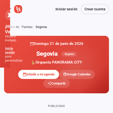
Iniciar sesión
Crear cuenta
¡Hola,
Inicio
Fiestas
Segovia
Atrás
Verbener@!
Usuario
invitado
Domingo 21 de junio de 2026
·
Inicia
Segovia
sesión
Segovia
para
personalizar
Orquesta PANORAMA CITY
Añadir a mi agenda
Google Calendar
Inicio
Compartir
Noticias
Formaciones
PUBLICIDAD
Fiestas