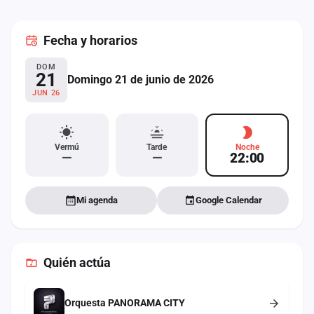
cuenta
Fecha
y horarios
Administración
DOM
Contacto
21
Domingo 21 de junio de 2026
JUN 26
Vermú
Tarde
Noche
—
—
22:00
Mi agenda
Google Calendar
Quién actúa
Orquesta PANORAMA CITY