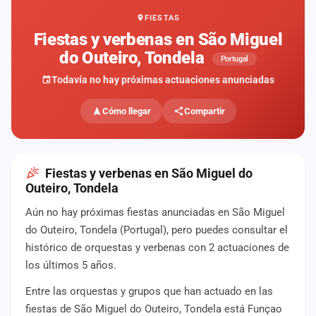
FIESTAS
Mapa
de
Fiestas y verbenas en São Miguel
fiestas
do Outeiro, Tondela
Portugal
Componentes
Todavía no hay próximas actuaciones anunciadas
Fichajes
Cómo llegar
Compartir
Agencias
Rankings
Fiestas y verbenas en São Miguel do
Outeiro, Tondela
Vídeos
Aún no hay próximas fiestas anunciadas en São Miguel
do Outeiro, Tondela (Portugal), pero puedes consultar el
Anuncios
histórico de orquestas y verbenas con 2 actuaciones de
los últimos 5 años.
Iniciar
sesión
Entre las orquestas y grupos que han actuado en las
fiestas de São Miguel do Outeiro, Tondela está Funçao
Crear