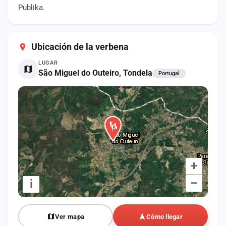
cuenta
Publika.
Administración
Ubicación de la verbena
Contacto
LUGAR
São Miguel do Outeiro, Tondela
Portugal
+
–
i
Ver mapa
Cómo llegar